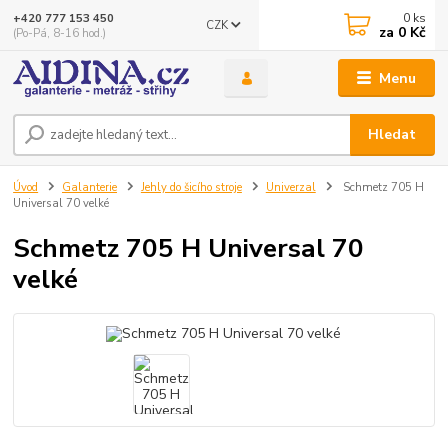
0
ks
+420 777 153 450
CZK
za
0 Kč
(Po-Pá, 8-16 hod.)
Menu
Hledat
Úvod
Galanterie
Jehly do šicího stroje
Univerzal
Schmetz 705 H
Universal 70 velké
Schmetz 705 H Universal 70
velké