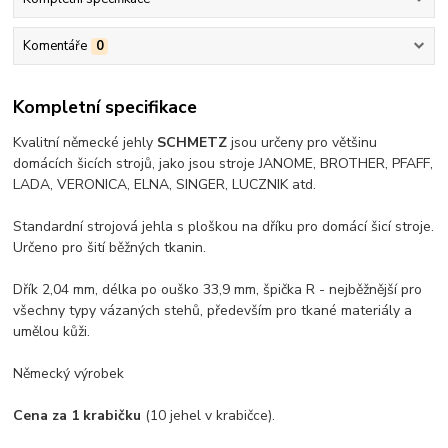
Komentáře
0
Kompletní specifikace
Kvalitní německé jehly
SCHMETZ
jsou určeny pro většinu
domácích šicích strojů, jako jsou stroje JANOME, BROTHER, PFAFF,
LADA, VERONICA, ELNA, SINGER, LUCZNIK atd.
Standardní strojová jehla s ploškou na dříku pro domácí šicí stroje.
Určeno pro šití běžných tkanin.
Dřík 2,04 mm, délka po ouško 33,9 mm, špička R - nejběžnější pro
všechny typy vázaných stehů, především pro tkané materiály a
umělou kůži.
Německý výrobek
Cena za 1 krabičku
(10 jehel v krabičce).