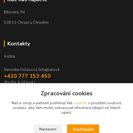
Bítovany 94
538 51 Chrast u Chrudimi
Kontakty
Aidina
Veronika Holasová Schejbalová
+420 777 153 450
(Po-Pá, 8-16 hod.)
Zpracování cookies
eshop@aidina.cz
Náš e-shop a partneři potřebují Váš
souhlas
s použitím souborů
cookies, aby Vám mohli zobrazovat informace týkající se Vašich
zájmů.
Souhlasím
Nastavení