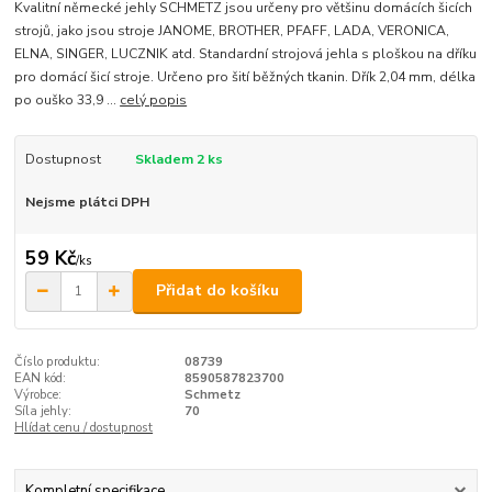
Kvalitní německé jehly SCHMETZ jsou určeny pro většinu domácích šicích
strojů, jako jsou stroje JANOME, BROTHER, PFAFF, LADA, VERONICA,
ELNA, SINGER, LUCZNIK atd. Standardní strojová jehla s ploškou na dříku
pro domácí šicí stroje. Určeno pro šití běžných tkanin. Dřík 2,04 mm, délka
po ouško 33,9 ...
celý popis
Dostupnost
Skladem 2 ks
Nejsme plátci DPH
59 Kč
/
ks
Přidat do košíku
Číslo produktu:
08739
EAN kód:
8590587823700
Výrobce:
Schmetz
Síla jehly:
70
Hlídat cenu / dostupnost
Kompletní specifikace