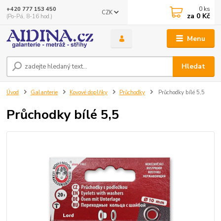
0
ks
+420 777 153 450
CZK
za
0 Kč
(Po-Pá, 8-16 hod.)
Menu
Hledat
Úvod
Galanterie
Kovové doplňky
Průchodky
Průchodky bílé 5,5
Průchodky bílé 5,5