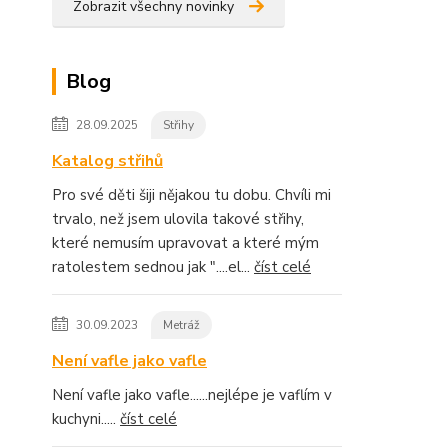
Zobrazit všechny novinky
Blog
28.09.2025
Střihy
Katalog střihů
Pro své děti šiji nějakou tu dobu. Chvíli mi
trvalo, než jsem ulovila takové střihy,
které nemusím upravovat a které mým
ratolestem sednou jak "....el...
číst celé
30.09.2023
Metráž
Není vafle jako vafle
Není vafle jako vafle......nejlépe je vaflím v
kuchyni.....
číst celé