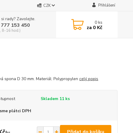
Přihlášení
CZK
 si rady? Zavolejte.
0
ks
 777 153 450
za
0 Kč
, 8-16 hod.)
vá spona D 30 mm. Materiál: Polypropylen
celý popis
tupnost
Skladem 11 ks
sme plátci DPH
Kč
Přidat do košíku
/
ks