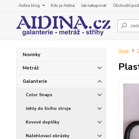
Aidina blog
Kdo je Aidina
Jak nakupovat
Obchodní pod
Úvod
G
Novinky
Plas
Metráž
Galanterie
Color Snaps
Jehly do šicího stroje
Kovové doplňky
Nažehlovací obrázky