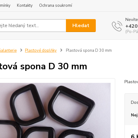
mínky
Kontakty
Ochrana soukromí
Nevíte
Hledat
+420
(Po-Pá
alanterie
Plastové doplňky
Plastová spona D 30 mm
tová spona D 30 mm
Plasto
Dos
Nej
6 