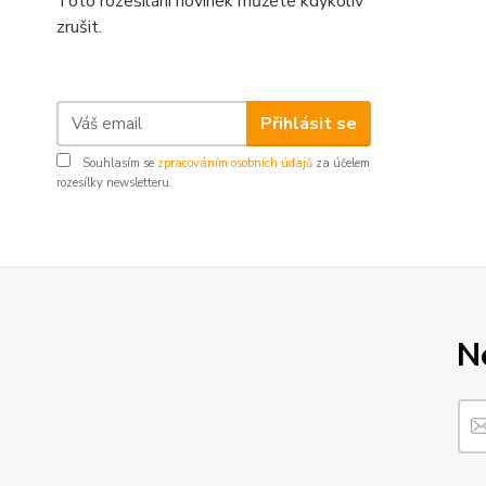
Toto rozesílání novinek můžete kdykoliv
zrušit.
Přihlásit se
Souhlasím se
zpracováním osobních údajů
za účelem
rozesílky newsletteru.
N