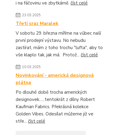
i na fáčovinu ve zbytkárně.
číst celé
23.03.2025
Třetí sraz Maralek
V sobotu 29. března míříme na vůbec naší
první prodejní výstavu. No nebudu
zastírat, mám z toho trochu "lufta", aby to
vše klaplo tak, jak má. Protož...
číst celé
10.03.2025
Novinkování - americká designová
plátna
Po dlouhé době trocha amerických
designovek......tentokrát z dílny Robert
Kaufman Fabrics. Překrásná kolekce
Golden Vibes. Odesílat můžeme již ve
stře...
číst celé