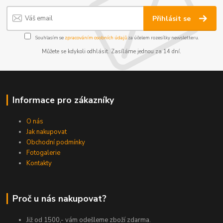
Přihlásit se
Souhlasím se
zpracováním osobních údajů
za účelem rozesílky newsletteru.
Můžete se kdykoli odhlásit. Zasíláme jednou za 14 dní.
Informace pro zákazníky
O nás
Jak nakupovat
Obchodní podmínky
Fotogalerie
Kontakty
Proč u nás nakupovat?
Již od 1500,- vám odešleme zboží zdarma.