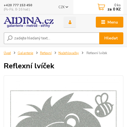
0
ks
+420 777 153 450
CZK
za
0 Kč
(Po-Pá, 8-16 hod.)
Menu
Hledat
Úvod
Galanterie
Reflexní
Nažehlovačky
Reflexní lvíček
Reflexní lvíček