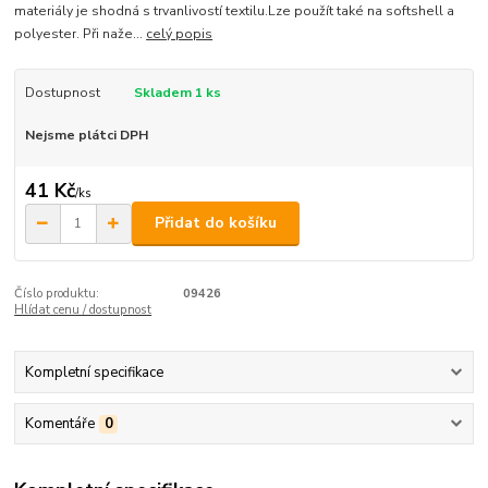
materiály je shodná s trvanlivostí textilu.Lze použít také na softshell a
polyester. Při naže...
celý popis
Dostupnost
Skladem 1 ks
Nejsme plátci DPH
41 Kč
/
ks
Přidat do košíku
Číslo produktu:
09426
Hlídat cenu / dostupnost
Kompletní specifikace
Komentáře
0