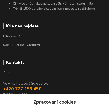
Čím více u nás nakupujete, tím větší věrnostní slevu máte.
Téměř 1500 položek skladem, které neustále rozšiřujeme.
Kde nás najdete
Bítovany 94
538 51 Chrast u Chrudimi
Kontakty
Aidina
Veronika Holasová Schejbalová
+420 777 153 450
(Po-Pá, 8-16 hod.)
Zpracování cookies
eshop@aidina.cz