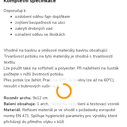
Kompletní specifikace
Doporučuji k:
ozdobení oděvu fajn doplňkem
zvýšení bezpečnosti na ulici
zakrytí drobných vad
označení oděvu ve školkách
Vhodné na bavlnu a směsové materiály bavlnu obsahující.
Trvanlivost potisku na tyto materiály je shodná s trvanlivostí
textilu.
Lze použít také na softshell a polyester. Při nažehlení na šusťák
počítejte s nižší životností potisku.
Přes potisk lze žehlit. Praní na 40°C (u bavlny lze až na 60°C),
nesušit v bubnových sušičkách.
Rozměr archu:
9x12 cm
Balení obsahuje:
1 arch, návod na nažehlení a testovací vzorek
Materiál:
Reflexní materiál je ve shodě s požadavky evropské
normy EN 471. Splňuje hygienické parametry pro výrobky, které
přicházejí do přímého styku s kůží.