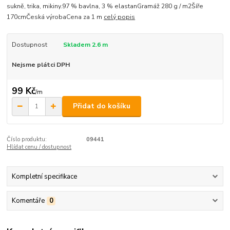
sukně, trika, mikiny.97 % bavlna, 3 % elastanGramáž 280 g / m2Šíře
170cmČeská výrobaCena za 1 m
celý popis
Dostupnost
Skladem 2.6 m
Nejsme plátci DPH
99 Kč
/
m
Přidat do košíku
Číslo produktu:
09441
Hlídat cenu / dostupnost
Kompletní specifikace
Komentáře
0