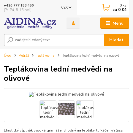
0
ks
+420 777 153 450
CZK
za
0 Kč
(Po-Pá, 8-16 hod.)
Menu
Hledat
Úvod
Metráž
Teplákovina
Teplákovina lední medvědi na olivové
Teplákovina lední medvědi na
olivové
Elastický výplněk vysoké gramáže, vhodný na tepláky, turkáče, kraťásy,