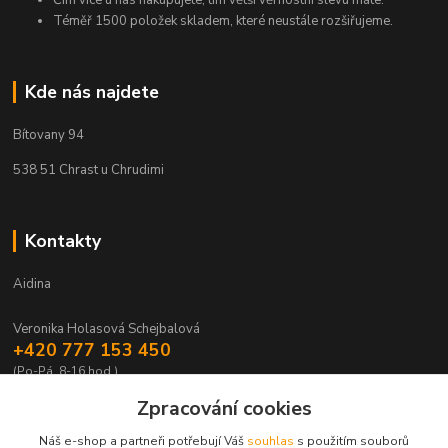
Čím více u nás nakupujete, tím větší věrnostní slevu máte.
Téměř 1500 položek skladem, které neustále rozšiřujeme.
Kde nás najdete
Bítovany 94
538 51 Chrast u Chrudimi
Kontakty
Aidina
Veronika Holasová Schejbalová
+420 777 153 450
(Po-Pá, 8-16 hod.)
Zpracování cookies
eshop@aidina.cz
Náš e-shop a partneři potřebují Váš
souhlas
s použitím souborů