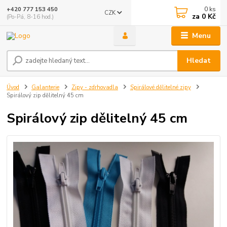
0
ks
+420 777 153 450
CZK
za
0 Kč
(Po-Pá, 8-16 hod.)
Menu
Hledat
Úvod
Galanterie
Zipy - zdrhovadla
Spirálové dělitelné zipy
Spirálový zip dělitelný 45 cm
Spirálový zip dělitelný 45 cm