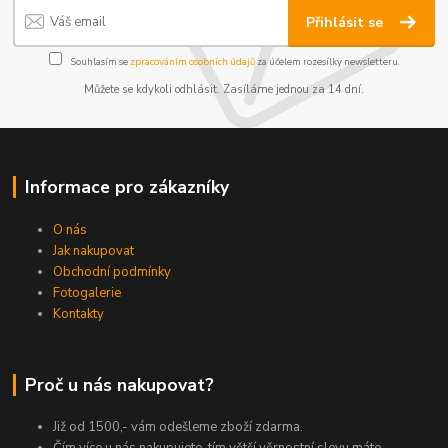
Přihlásit se
Souhlasím se
zpracováním osobních údajů
za účelem rozesílky newsletteru.
Můžete se kdykoli odhlásit. Zasíláme jednou za 14 dní.
Informace pro zákazníky
O nás
Jak nakupovat
Obchodní podmínky
Fotogalerie
Kontakty
Proč u nás nakupovat?
Již od 1500,- vám odešleme zboží zdarma.