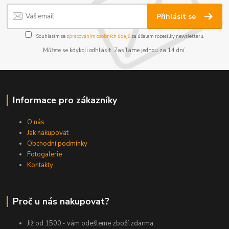
Přihlásit se
Souhlasím se
zpracováním osobních údajů
za účelem rozesílky newsletteru.
Můžete se kdykoli odhlásit. Zasíláme jednou za 14 dní.
Informace pro zákazníky
O nás
Jak nakupovat
Obchodní podmínky
Fotogalerie
Kontakty
Proč u nás nakupovat?
Již od 1500,- vám odešleme zboží zdarma.