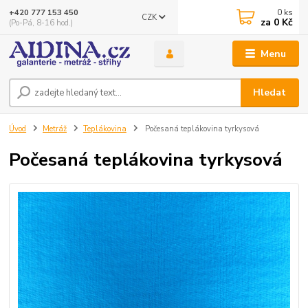
0
ks
+420 777 153 450
CZK
za
0 Kč
(Po-Pá, 8-16 hod.)
Menu
Hledat
Úvod
Metráž
Teplákovina
Počesaná teplákovina tyrkysová
Počesaná teplákovina tyrkysová