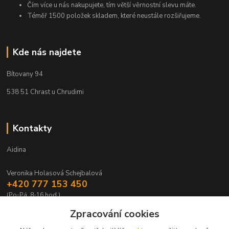
Čím více u nás nakupujete, tím větší věrnostní slevu máte.
Téměř 1500 položek skladem, které neustále rozšiřujeme.
Kde nás najdete
Bítovany 94
538 51 Chrast u Chrudimi
Kontakty
Aidina
Veronika Holasová Schejbalová
+420 777 153 450
(Po-Pá, 8-16 hod.)
Zpracování cookies
eshop@aidina.cz