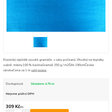
Elastický výplněk vysoké gramáže, z rubu počeaný. Vhodný na tepláky,
sukně, mikiny.100 % bavlnaGramáž 250 g / m2Šíře 190cmČeská
výrobaCena za 1 m
celý popis
Dostupnost
Skladem 4.75 m
Nejsme plátci DPH
309 Kč
/
m