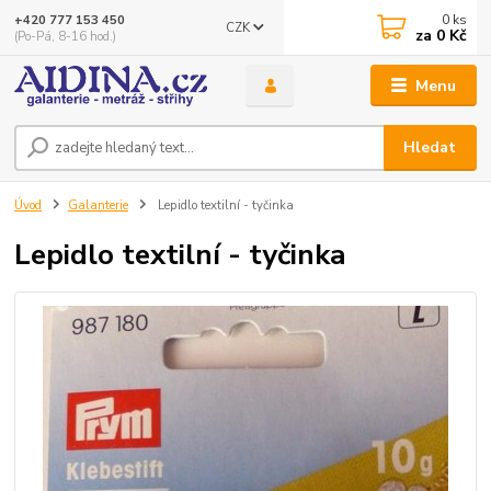
0
ks
+420 777 153 450
CZK
za
0 Kč
(Po-Pá, 8-16 hod.)
Menu
Hledat
Úvod
Galanterie
Lepidlo textilní - tyčinka
Lepidlo textilní - tyčinka