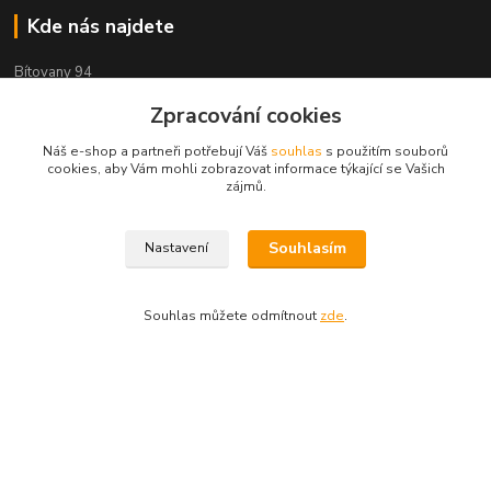
Kde nás najdete
Bítovany 94
Zpracování cookies
538 51 Chrast u Chrudimi
Náš e-shop a partneři potřebují Váš
souhlas
s použitím souborů
cookies, aby Vám mohli zobrazovat informace týkající se Vašich
Kontakty
zájmů.
Aidina
Souhlasím
Nastavení
Veronika Holasová Schejbalová
+420 777 153 450
Souhlas můžete odmítnout
zde
.
(Po-Pá, 8-16 hod.)
eshop@aidina.cz