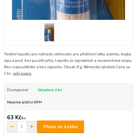
Textilní lepidlo pro náhradu stehování, pro přidržení látky, prýmku, krajky,
zipu a pod. bez použití jehly. Lepidlo je vypratelné a nezanechává stopy.
Bez rozpouštědel a bez zápachu. Obsah 9 g. Německý výrobek Cena za
1 ks.
celý popis
Dostupnost
Skladem 2 ks
Nejsme plátci DPH
63 Kč
/
ks
Přidat do košíku