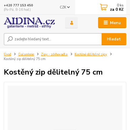
0
ks
+420 777 153 450
CZK
za
0 Kč
(Po-Pá, 8-16 hod.)
Menu
Hledat
Úvod
Galanterie
Zipy - zdrhovadla
Kostěné dělitelné zipy
Kostěný zip dělitelný 75 cm
Kostěný zip dělitelný 75 cm