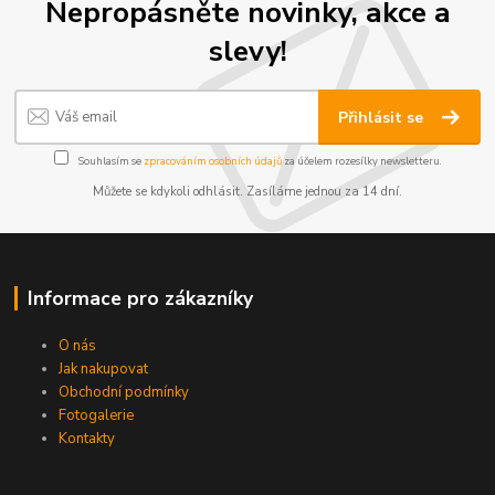
Nepropásněte novinky, akce a
slevy!
Přihlásit se
Souhlasím se
zpracováním osobních údajů
za účelem rozesílky newsletteru.
Můžete se kdykoli odhlásit. Zasíláme jednou za 14 dní.
Informace pro zákazníky
O nás
Jak nakupovat
Obchodní podmínky
Fotogalerie
Kontakty