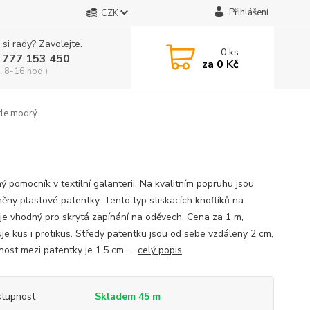
Přihlášení
CZK
 si rady? Zavolejte.
0
ks
 777 153 450
za
0 Kč
, 8-16 hod.)
tle modrý
ý pomocník v textilní galanterii. Na kvalitním popruhu jsou
něny plastové patentky. Tento typ stiskacích knoflíků na
u je vhodný pro skrytá zapínání na oděvech. Cena za 1 m,
je kus i protikus. Středy patentku jsou od sebe vzdáleny 2 cm,
ost mezi patentky je 1,5 cm, ...
celý popis
tupnost
Skladem 45 m