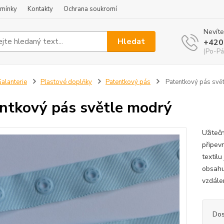
mínky
Kontakty
Ochrana soukromí
Nevíte
Hledat
+420
(Po-Pá
alanterie
Plastové doplňky
Patentkový pás
Patentkový pás svě
ntkový pás světle modrý
Užitečn
připev
textil
obsahu
vzdálen
Dos