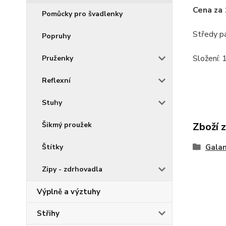
Cena za 
Pomůcky pro švadlenky
Středy p
Popruhy
Složení:
Pruženky
Reflexní
Stuhy
Šikmý proužek
Zboží 
Štítky
Galan
Zipy - zdrhovadla
Výplně a výztuhy
Střihy