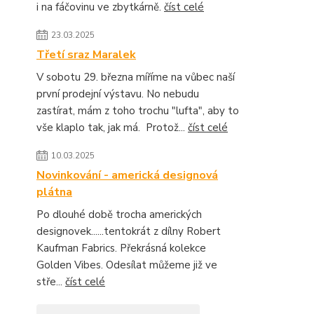
i na fáčovinu ve zbytkárně.
číst celé
23.03.2025
Třetí sraz Maralek
V sobotu 29. března míříme na vůbec naší
první prodejní výstavu. No nebudu
zastírat, mám z toho trochu "lufta", aby to
vše klaplo tak, jak má. Protož...
číst celé
10.03.2025
Novinkování - americká designová
plátna
Po dlouhé době trocha amerických
designovek......tentokrát z dílny Robert
Kaufman Fabrics. Překrásná kolekce
Golden Vibes. Odesílat můžeme již ve
stře...
číst celé