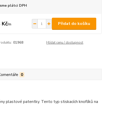
sme plátci DPH
 Kč
Přidat do košíku
/
m
roduktu:
01968
Hlídat cenu / dostupnost
Komentáře
0
ěny plastové patentky. Tento typ stiskacích knoflíků na