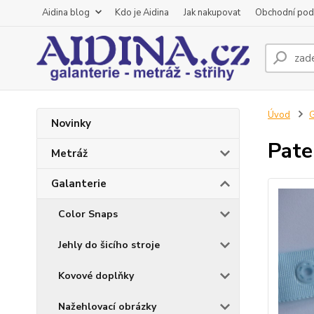
Aidina blog
Kdo je Aidina
Jak nakupovat
Obchodní pod
Úvod
G
Novinky
Pate
Metráž
Galanterie
Color Snaps
Jehly do šicího stroje
Kovové doplňky
Nažehlovací obrázky