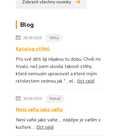
Zobrazit všechny novinky
Blog
28.09.2025
Střihy
Katalog střihů
Pro své děti šiji nějakou tu dobu. Chvíli mi
trvalo, než jsem ulovila takové střihy,
které nemusím upravovat a které mým
ratolestem sednou jak "....el...
číst celé
30.09.2023
Metráž
Není vafle jako vafle
Není vafle jako vafle......nejlépe je vaflím v
kuchyni.....
číst celé