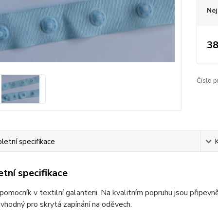
Nej
38
Číslo p
etní specifikace
tní specifikace
pomocník v textilní galanterii. Na kvalitním popruhu jsou připevn
e vhodný pro skrytá zapínání na oděvech.