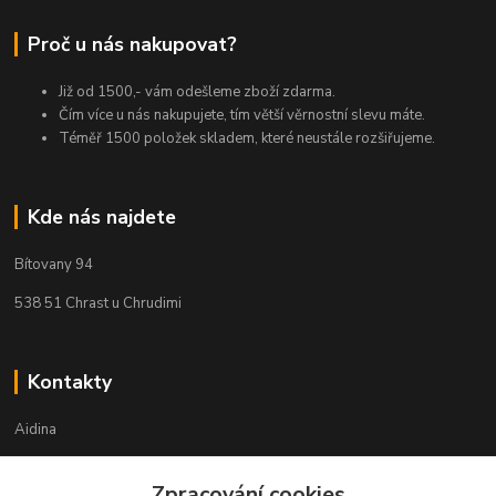
Proč u nás nakupovat?
Již od 1500,- vám odešleme zboží zdarma.
Čím více u nás nakupujete, tím větší věrnostní slevu máte.
Téměř 1500 položek skladem, které neustále rozšiřujeme.
Kde nás najdete
Bítovany 94
538 51 Chrast u Chrudimi
Kontakty
Aidina
Veronika Holasová Schejbalová
Zpracování cookies