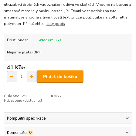
ulicizakrytí drobných vadoznačení oděvu ve školkách Vhodné na bavlnu a
směsové materiály bavlnu obsahující. Trvanlivost potisku na tyto
materiály je shodná s trvanlivostí textilu. Lze použít také na softshell a
polyester. Při nažehle...
celý popis
Dostupnost
Skladem 3 ks
Nejsme plátci DPH
41 Kč
/
ks
Přidat do košíku
Číslo produktu:
02072
Hlídat cenu / dostupnost
Kompletní specifikace
Komentáře
0