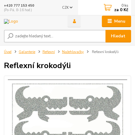
0
ks
+420 777 153 450
CZK
za
0 Kč
(Po-Pá, 8-16 hod.)
Menu
Hledat
Úvod
Galanterie
Reflexní
Nažehlovačky
Reflexní krokodýli
Reflexní krokodýli