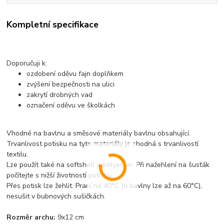
Kompletní specifikace
Doporučuji k:
ozdobení oděvu fajn doplňkem
zvýšení bezpečnosti na ulici
zakrytí drobných vad
označení oděvu ve školkách
Vhodné na bavlnu a směsové materiály bavlnu obsahující.
Trvanlivost potisku na tyto materiály je shodná s trvanlivostí
textilu.
Lze použít také na softshell a polyester. Při nažehlení na šusťák
počítejte s nižší životností potisku.
Přes potisk lze žehlit. Praní na 40°C (u bavlny lze až na 60°C),
nesušit v bubnových sušičkách.
Rozměr archu:
9x12 cm