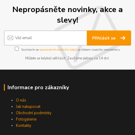
Nepropásněte novinky, akce a
slevy!
Přihlásit se
Souhlasím se
zpracováním osobních údajů
za účelem rozesílky newsletteru.
Můžete se kdykoli odhlásit. Zasíláme jednou za 14 dní.
Informace pro zákazníky
O nás
Jak nakupovat
Obchodní podmínky
Fotogalerie
Kontakty