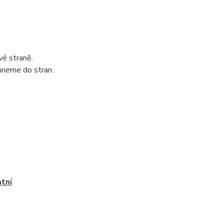
vé straně.
hneme do stran.
tní