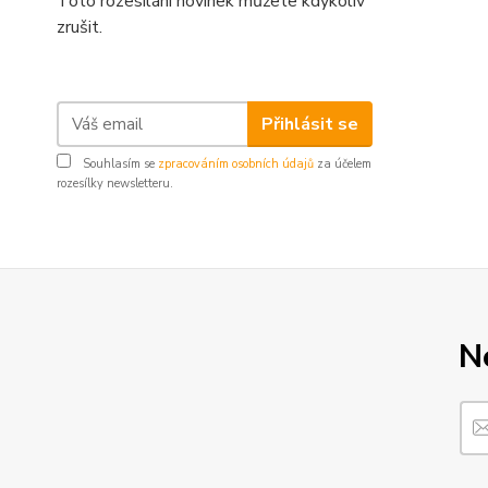
Toto rozesílání novinek můžete kdykoliv
zrušit.
Přihlásit se
Souhlasím se
zpracováním osobních údajů
za účelem
rozesílky newsletteru.
N