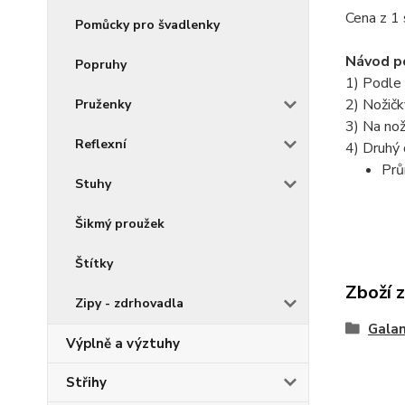
Cena z 1 
Pomůcky pro švadlenky
Návod po
Popruhy
1) Podle 
2) Nožičk
Pruženky
3) Na nož
Reflexní
4) Druhý
Prů
Stuhy
Šikmý proužek
Štítky
Zboží 
Zipy - zdrhovadla
Galan
Výplně a výztuhy
Střihy