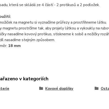
sadu, která se skládá ze 4 částí - 2 protikusů a 2 podložek.
užití:
nožiček na magnetu si vyznačíme průřezy a prostřihneme látku.
y magnetu prostrčíme tak, aby projely látkou a vykoukly na rubo
ičky nasadíme kovový protikus, stiskneme k sobě a nožičky rozá
 díl nasadíme stejným způsobem.
měr:
18 mm
zařazeno v kategoriích
terie
Kovové doplňky
Osta