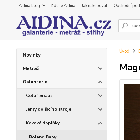
Aidina blog
Kdo je Aidina
Jak nakupovat
Obchodní pod
Úvod
G
Novinky
Magn
Metráž
Galanterie
Color Snaps
Jehly do šicího stroje
Kovové doplňky
Roland Baby