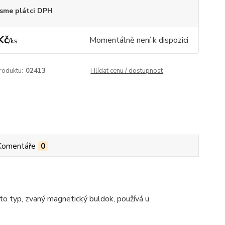
sme plátci DPH
Kč
Momentálně není k dispozici
/
ks
roduktu:
02413
Hlídat cenu / dostupnost
Komentáře
0
to typ, zvaný magnetický buldok, používá u