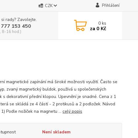
Přihlášení
CZK
 si rady? Zavolejte.
0
ks
 777 153 450
za
0 Kč
, 8-16 hod.)
rní magnetické zapínání má široké možnosti využití. Často se
typ, zvaný magnetický buldok, používá u společenských
k s dekorativní přední klopou. Upevnění je snadné. Cena z 1
která se skládá ze 4 částí - 2 protikusů a 2 podložek. Návod
: 1) Podle nožiček na magnetu ...
celý popis
tupnost
Není skladem