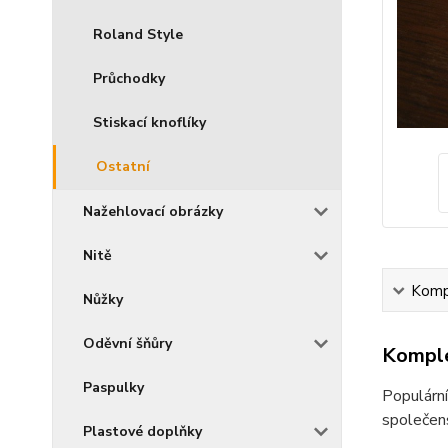
Roland Style
Průchodky
Stiskací knoflíky
Ostatní
Nažehlovací obrázky
Nitě
Kompl
Nůžky
Oděvní šňůry
Komple
Paspulky
Populárn
společens
Plastové doplňky