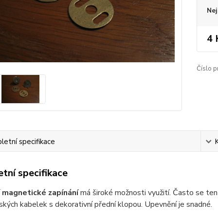
Nej
4 
Číslo p
etní specifikace
tní specifikace
í
magnetické zapínání
má široké možnosti využití. Často se ten
kých kabelek s dekorativní přední klopou. Upevnění je snadné.