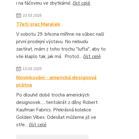
i na fáčovinu ve zbytkárně.
číst celé
23.03.2025
Třetí sraz Maralek
V sobotu 29. března míříme na vůbec naší
první prodejní výstavu. No nebudu
zastírat, mám z toho trochu "lufta", aby to
vše klaplo tak, jak má. Protož...
číst celé
10.03.2025
Novinkování - americká designová
plátna
Po dlouhé době trocha amerických
designovek......tentokrát z dílny Robert
Kaufman Fabrics. Překrásná kolekce
Golden Vibes. Odesílat můžeme již ve
stře...
číst celé