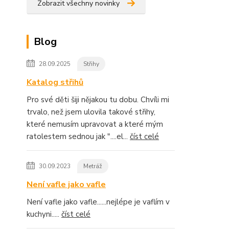
Zobrazit všechny novinky
Blog
28.09.2025
Střihy
Katalog střihů
Pro své děti šiji nějakou tu dobu. Chvíli mi
trvalo, než jsem ulovila takové střihy,
které nemusím upravovat a které mým
ratolestem sednou jak "....el...
číst celé
30.09.2023
Metráž
Není vafle jako vafle
Není vafle jako vafle......nejlépe je vaflím v
kuchyni.....
číst celé