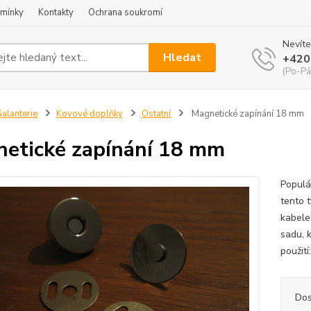
mínky
Kontakty
Ochrana soukromí
Nevíte
Hledat
+420
(Po-Pá
alanterie
Kovové doplňky
Ostatní
Magnetické zapínání 18 mm
etické zapínání 18 mm
Populá
tento 
kabele
sadu, 
použití
Dos