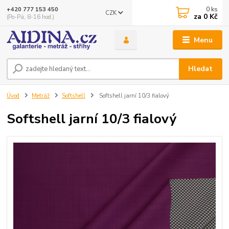
0
ks
+420 777 153 450
CZK
za
0 Kč
(Po-Pá, 8-16 hod.)
Menu
Hledat
Úvod
Metráž
Softshell
Softshell jarní 10/3 fialový
Softshell jarní 10/3 fialový