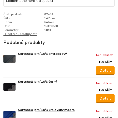
Momentálně není k dispozici
Číslo produktu:
02454
Šířka:
147 cm
Barva:
fialová
Druh:
Softshell
Parametry:
10/3
Hlídat cenu / dostupnost
Podobné produkty
Softshell jarní 10/3 antracitový
Není skladem
199 Kč
/
m
Detail
Softshell jarní 10/3 černý
Není skladem
199 Kč
/
m
Detail
Softshell jarní 10/3 královsky modrá
Není skladem
199 Kč