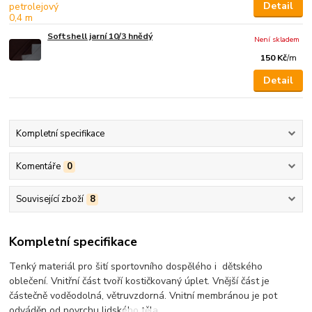
Detail
Softshell jarní 10/3 hnědý
Není skladem
150 Kč
/
m
Detail
Kompletní specifikace
Komentáře
0
Související zboží
8
Kompletní specifikace
Tenký materiál pro šití sportovního dospělého i dětského
oblečení. Vnitřní část tvoří kostičkovaný úplet. Vnější část je
částečně voděodolná, větruvzdorná. Vnitní membránou je pot
odváděn od povrchu lidského těla.