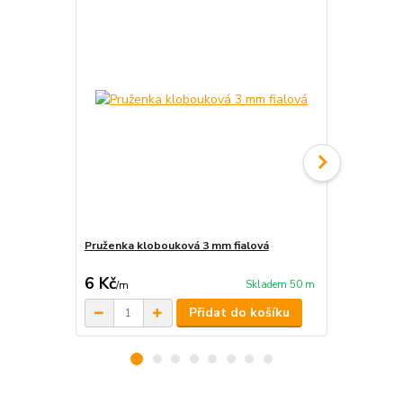
Pruženka klobouková 3 mm fialová
Pruženka le
6 Kč
18 Kč
Skladem 50 m
/
m
/
m
Přidat do košíku