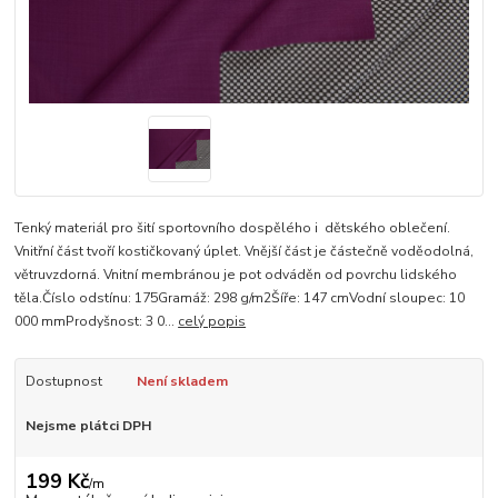
Tenký materiál pro šití sportovního dospělého i dětského oblečení.
Vnitřní část tvoří kostičkovaný úplet. Vnější část je částečně voděodolná,
větruvzdorná. Vnitní membránou je pot odváděn od povrchu lidského
těla.Číslo odstínu: 175Gramáž: 298 g/m2Šíře: 147 cmVodní sloupec: 10
000 mmProdyšnost: 3 0...
celý popis
Dostupnost
Není skladem
Nejsme plátci DPH
199 Kč
/
m