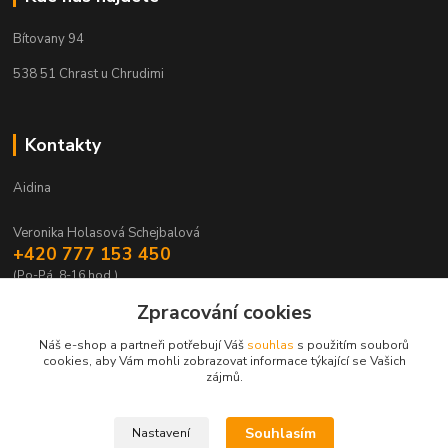
Bítovany 94
538 51 Chrast u Chrudimi
Kontakty
Aidina
Veronika Holasová Schejbalová
+420 777 153 450
(Po-Pá, 8-16 hod.)
Zpracování cookies
eshop@aidina.cz
Náš e-shop a partneři potřebují Váš
souhlas
s použitím souborů
cookies, aby Vám mohli zobrazovat informace týkající se Vašich
zájmů.
Souhlasím
Nastavení