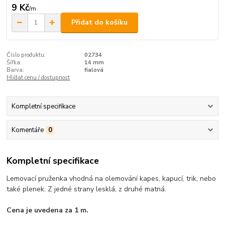
9 Kč
/
m
Přidat do košíku
Číslo produktu:
02734
Šířka:
14 mm
Barva:
fialová
Hlídat cenu / dostupnost
Kompletní specifikace
Komentáře
0
Kompletní specifikace
Lemovací pruženka vhodná na olemování kapes, kapucí, trik, nebo
také plenek. Z jedné strany lesklá, z druhé matná.
Cena je uvedena za 1 m.