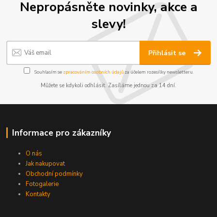
Nepropásněte novinky, akce a
slevy!
Přihlásit se
Souhlasím se
zpracováním osobních údajů
za účelem rozesílky newsletteru.
Můžete se kdykoli odhlásit. Zasíláme jednou za 14 dní.
Informace pro zákazníky
O nás
Jak nakupovat
Obchodní podmínky
Fotogalerie
Kontakty