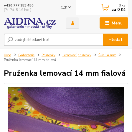
0
ks
+420 777 153 450
CZK
za
0 Kč
(Po-Pá, 8-16 hod.)
Menu
Hledat
Úvod
Galanterie
Pruženky
Lemovací pruženky
Šíře 14 mm
Pruženka lemovací 14 mm fialová
Pruženka lemovací 14 mm fialová