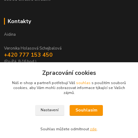
Kontakty
Aidina
Veronika Holasová Schejbalová
+420 777 153 450
(Po-Pá, 8-16 hod.)
Zpracování cookies
eshop@aidina.cz
Náš e-shop a partneři potřebují Váš
souhlas
s použitím souborů
cookies, aby Vám mohli zobrazovat informace týkající se Vašich
zájmů.
Souhlasím
Nastavení
Upravit sběr cookies.
Souhlas můžete odmítnout
zde
.
Vytvořeno na
Eshop-rychle.cz