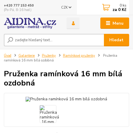
0
ks
+420 777 153 450
CZK
za
0 Kč
(Po-Pá, 8-16 hod.)
Menu
Hledat
Úvod
Galanterie
Pruženky
Ramínkové pruženky
Pruženka
ramínková 16 mm bílá ozdobná
Pruženka ramínková 16 mm bílá
ozdobná