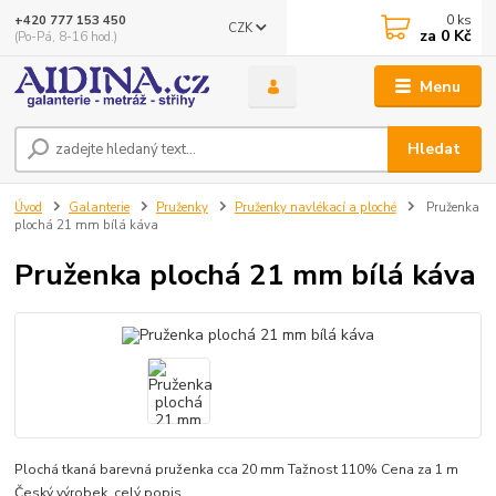
0
ks
+420 777 153 450
CZK
za
0 Kč
(Po-Pá, 8-16 hod.)
Menu
Hledat
Úvod
Galanterie
Pruženky
Pruženky navlékací a ploché
Pruženka
plochá 21 mm bílá káva
Pruženka plochá 21 mm bílá káva
Plochá tkaná barevná pruženka cca 20 mm Tažnost 110% Cena za 1 m
Český výrobek.
celý popis