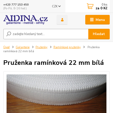
0
ks
+420 777 153 450
CZK
za
0 Kč
(Po-Pá, 8-16 hod.)
Menu
Hledat
Úvod
Galanterie
Pruženky
Ramínkové pruženky
Pruženka
ramínková 22 mm bílá
Pruženka ramínková 22 mm bílá