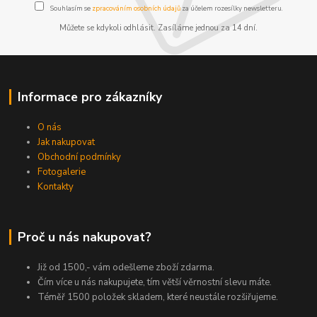
Souhlasím se
zpracováním osobních údajů
za účelem rozesílky newsletteru.
Můžete se kdykoli odhlásit. Zasíláme jednou za 14 dní.
Informace pro zákazníky
O nás
Jak nakupovat
Obchodní podmínky
Fotogalerie
Kontakty
Proč u nás nakupovat?
Již od 1500,- vám odešleme zboží zdarma.
Čím více u nás nakupujete, tím větší věrnostní slevu máte.
Téměř 1500 položek skladem, které neustále rozšiřujeme.