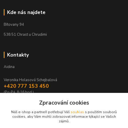
Kde nás najdete
Bítovany 94
538 51 Chrast u Chrudimi
Kontakty
Aidina
Veronika Holasová Schejbalová
+420 777 153 450
(Po-Pá, 8-16 hod.)
Zpracování cookies
eshop@aidina.cz
Náš e-shop a partneři potřebují Váš
souhlas
s použitím souborů
cookies, aby Vám mohli zobrazovat informace týkající se Vašich
zájmů.