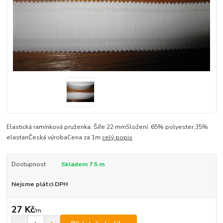
Elastická ramínková pruženka. Šíře 22 mmSložení: 65% polyester,35%
elastanČeská výrobaCena za 1m
celý popis
Dostupnost
Skladem 7.5 m
Nejsme plátci DPH
27 Kč
/
m