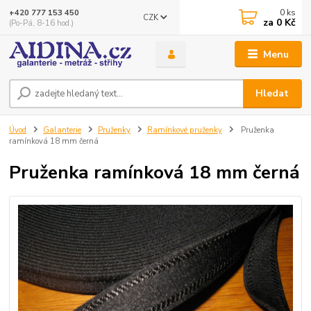
0
ks
+420 777 153 450
CZK
za
0 Kč
(Po-Pá, 8-16 hod.)
Menu
Hledat
Úvod
Galanterie
Pruženky
Ramínkové pruženky
Pruženka
ramínková 18 mm černá
Pruženka ramínková 18 mm černá