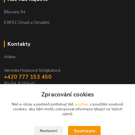
Bítovany 94
538 51 Chrast u Chrudimi
Kontakty
Aidina
Veronika Holasová Schejbalová
+420 777 153 450
(Po-Pá, 8-16 hod.)
Zpracování cookies
eshop@aidina.cz
Náš e-shop a partneři potřebují Váš
souhlas
s použitím souborů
cookies, aby Vám mohli zobrazovat informace týkající se Vašich
zájmů.
Souhlasím
Nastavení