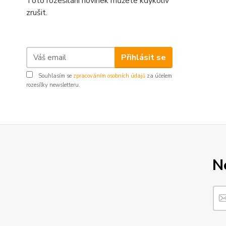
Toto rozesílání novinek můžete kdykoliv
zrušit.
Přihlásit se
Souhlasím se
zpracováním osobních údajů
za účelem
rozesílky newsletteru.
N