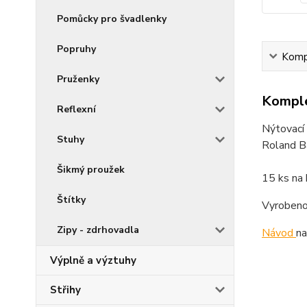
Pomůcky pro švadlenky
Popruhy
Kompl
Pruženky
Komple
Reflexní
Nýtovací 
Stuhy
Roland Ba
Šikmý proužek
15 ks na 
Štítky
Vyrobeno
Zipy - zdrhovadla
Návod
na
Výplně a výztuhy
Střihy