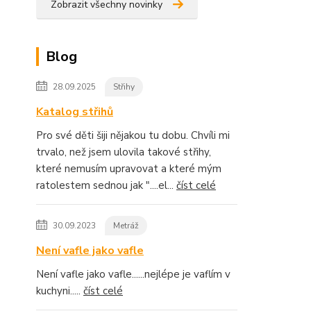
Zobrazit všechny novinky
Blog
28.09.2025
Střihy
Katalog střihů
Pro své děti šiji nějakou tu dobu. Chvíli mi
trvalo, než jsem ulovila takové střihy,
které nemusím upravovat a které mým
ratolestem sednou jak "....el...
číst celé
30.09.2023
Metráž
Není vafle jako vafle
Není vafle jako vafle......nejlépe je vaflím v
kuchyni.....
číst celé