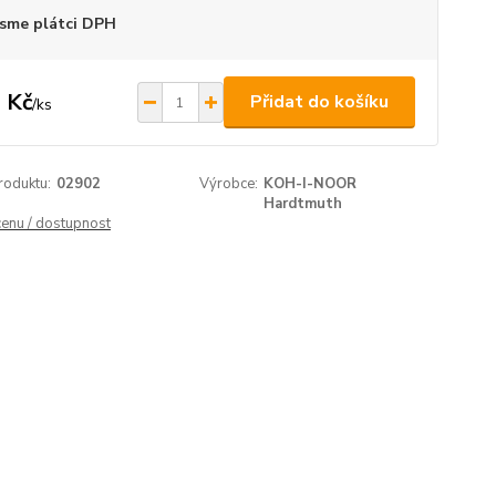
sme plátci DPH
 Kč
Přidat do košíku
/
ks
roduktu:
02902
Výrobce:
KOH-I-NOOR
Hardtmuth
cenu / dostupnost