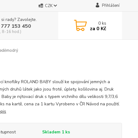
Přihlášení
CZK
 si rady? Zavolejte.
0
ks
 777 153 450
za
0 Kč
, 8-16 hod.)
leděmodrý
cí knoflíky ROLAND BABY slouží ke spojování jemných a
ých druhů látek jako jsou froté, úplety, košilovina aj. Druk
Baby je nýtovací druk s typem vrchního dílu velikosti 9,7/3,6
ks na kartě, cena za 1 kartu Vyrobeno v ČR Návod na použití.
opis
tupnost
Skladem 1 ks