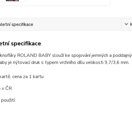
etní specifikace
tní specifikace
knoflíky ROLAND BABY slouží ke spojování jemných a poddajných d
by je nýtovací druk s typem vrchního dílu velikosti 9,7/3,6 mm.
kartě, cena za 1 kartu
 v ČR
 použití.