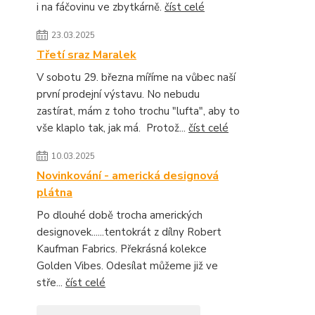
i na fáčovinu ve zbytkárně.
číst celé
23.03.2025
Třetí sraz Maralek
V sobotu 29. března míříme na vůbec naší
první prodejní výstavu. No nebudu
zastírat, mám z toho trochu "lufta", aby to
vše klaplo tak, jak má. Protož...
číst celé
10.03.2025
Novinkování - americká designová
plátna
Po dlouhé době trocha amerických
designovek......tentokrát z dílny Robert
Kaufman Fabrics. Překrásná kolekce
Golden Vibes. Odesílat můžeme již ve
stře...
číst celé