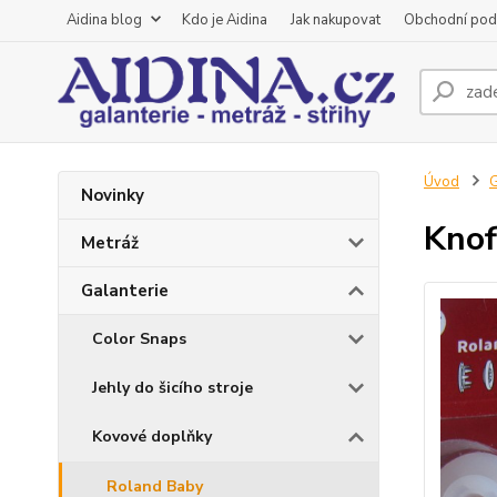
Aidina blog
Kdo je Aidina
Jak nakupovat
Obchodní pod
Úvod
G
Novinky
Knof
Metráž
Galanterie
Color Snaps
Jehly do šicího stroje
Kovové doplňky
Roland Baby