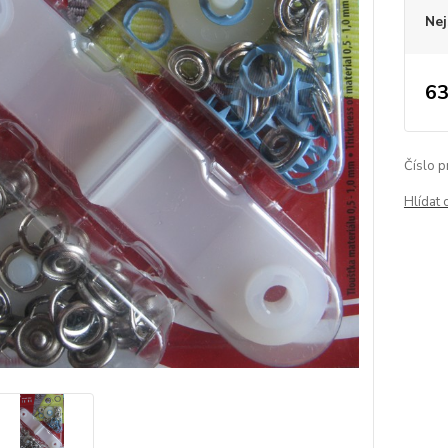
Nej
63
Číslo p
Hlídat 