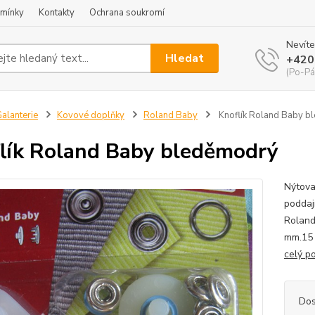
mínky
Kontakty
Ochrana soukromí
Nevíte
Hledat
+420
(Po-Pá
alanterie
Kovové doplňky
Roland Baby
Knoflík Roland Baby b
lík Roland Baby bleděmodrý
Nýtova
poddajn
Roland 
mm.15 
celý p
Dos