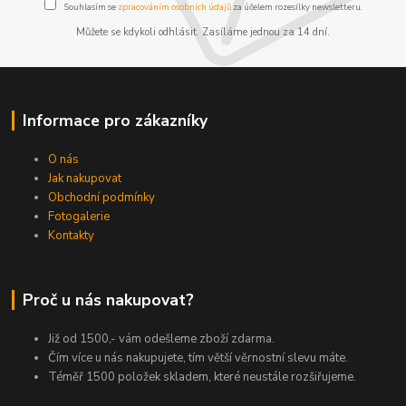
Souhlasím se
zpracováním osobních údajů
za účelem rozesílky newsletteru.
Můžete se kdykoli odhlásit. Zasíláme jednou za 14 dní.
Informace pro zákazníky
O nás
Jak nakupovat
Obchodní podmínky
Fotogalerie
Kontakty
Proč u nás nakupovat?
Již od 1500,- vám odešleme zboží zdarma.
Čím více u nás nakupujete, tím větší věrnostní slevu máte.
Téměř 1500 položek skladem, které neustále rozšiřujeme.