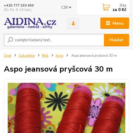
0
ks
+420 777 153 450
CZK
za
0 Kč
(Po-Pá, 8-16 hod.)
Menu
Hledat
Úvod
Galanterie
Nitě
Aspo
Aspo jeansová pryšcová 30 m
Aspo jeansová pryšcová 30 m