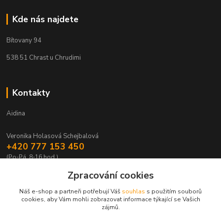
Kde nás najdete
Bítovany 94
538 51 Chrast u Chrudimi
Kontakty
Aidina
Veronika Holasová Schejbalová
+420 777 153 450
(Po-Pá, 8-16 hod.)
Zpracování cookies
eshop@aidina.cz
Náš e-shop a partneři potřebují Váš
souhlas
s použitím souborů
cookies, aby Vám mohli zobrazovat informace týkající se Vašich
zájmů.