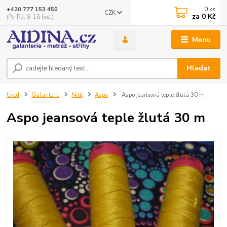
0
ks
+420 777 153 450
CZK
za
0 Kč
(Po-Pá, 8-16 hod.)
Menu
Hledat
Úvod
Galanterie
Nitě
Aspo
Aspo jeansová teple žlutá 30 m
Aspo jeansová teple žlutá 30 m