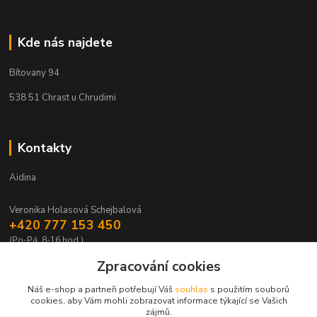
Kde nás najdete
Bítovany 94
538 51 Chrast u Chrudimi
Kontakty
Aidina
Veronika Holasová Schejbalová
+420 777 153 450
(Po-Pá, 8-16 hod.)
Zpracování cookies
eshop@aidina.cz
Náš e-shop a partneři potřebují Váš
souhlas
s použitím souborů
cookies, aby Vám mohli zobrazovat informace týkající se Vašich
zájmů.