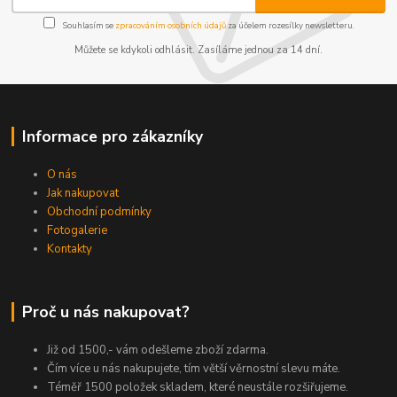
Souhlasím se
zpracováním osobních údajů
za účelem rozesílky newsletteru.
Můžete se kdykoli odhlásit. Zasíláme jednou za 14 dní.
Informace pro zákazníky
O nás
Jak nakupovat
Obchodní podmínky
Fotogalerie
Kontakty
Proč u nás nakupovat?
Již od 1500,- vám odešleme zboží zdarma.
Čím více u nás nakupujete, tím větší věrnostní slevu máte.
Téměř 1500 položek skladem, které neustále rozšiřujeme.