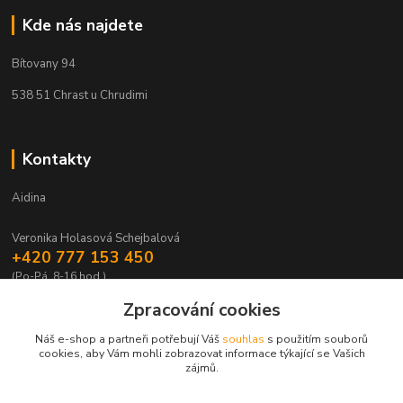
Kde nás najdete
Bítovany 94
538 51 Chrast u Chrudimi
Kontakty
Aidina
Veronika Holasová Schejbalová
+420 777 153 450
(Po-Pá, 8-16 hod.)
Zpracování cookies
eshop@aidina.cz
Náš e-shop a partneři potřebují Váš
souhlas
s použitím souborů
cookies, aby Vám mohli zobrazovat informace týkající se Vašich
zájmů.