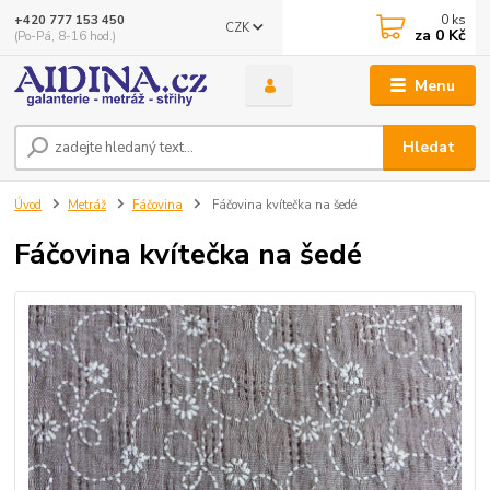
0
ks
+420 777 153 450
CZK
za
0 Kč
(Po-Pá, 8-16 hod.)
Menu
Hledat
Úvod
Metráž
Fáčovina
Fáčovina kvítečka na šedé
Fáčovina kvítečka na šedé