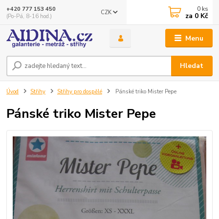
0
ks
+420 777 153 450
CZK
za
0 Kč
(Po-Pá, 8-16 hod.)
Menu
Hledat
Úvod
Střihy
Střihy pro dospělé
Pánské triko Mister Pepe
Pánské triko Mister Pepe