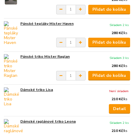
Přidat do košíku
Pánské tepláky Mister Haven
Skladem 2 ks
280 Kč
/
ks
Přidat do košíku
Pánské triko Mister Raglan
Skladem 3 ks
280 Kč
/
ks
Přidat do košíku
Dámské triko Lisa
Není skladem
210 Kč
/
ks
Detail
Dámské raglánové triko Leona
Skladem 2 ks
210 Kč
/
ks