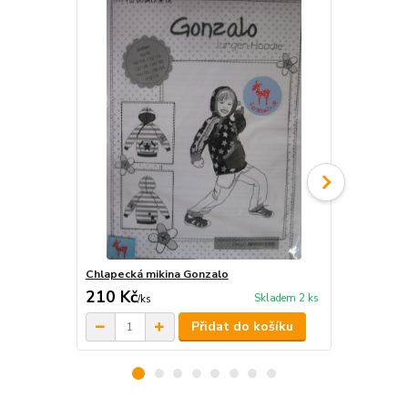
Chlapecká mikina Gonzalo
Dívčí mikina
210 Kč
210 Kč
Skladem 2 ks
/
ks
/
ks
Přidat do košíku