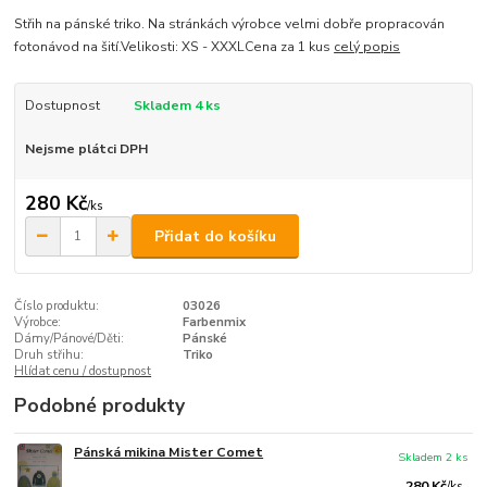
Střih na pánské triko. Na stránkách výrobce velmi dobře propracován
fotonávod na šití.Velikosti: XS - XXXLCena za 1 kus
celý popis
Dostupnost
Skladem 4 ks
Nejsme plátci DPH
280 Kč
/
ks
Přidat do košíku
Číslo produktu:
03026
Výrobce:
Farbenmix
Dámy/Pánové/Děti:
Pánské
Druh střihu:
Triko
Hlídat cenu / dostupnost
Podobné produkty
Pánská mikina Mister Comet
Skladem 2 ks
280 Kč
/
ks