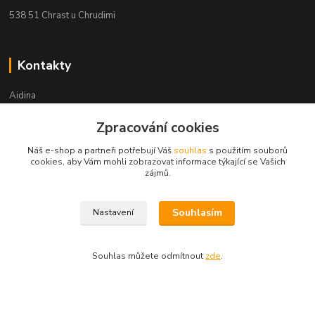
538 51 Chrast u Chrudimi
Kontakty
Aidina
Zpracování cookies
Veronika Holasová Schejbalová
+420 777 153 450
Náš e-shop a partneři potřebují Váš
souhlas
s použitím souborů
(Po-Pá, 8-16 hod.)
cookies, aby Vám mohli zobrazovat informace týkající se Vašich
zájmů.
eshop@aidina.cz
Souhlasím
Nastavení
Souhlas můžete odmítnout
zde
.
Upravit sběr cookies.