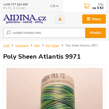
0
ks
+420 777 153 450
CZK
za
0 Kč
(Po-Pá, 8-16 hod.)
Menu
Hledat
Úvod
Galanterie
Nitě
Poly Sheen
Poly Sheen Atlantis 9971
Poly Sheen Atlantis 9971