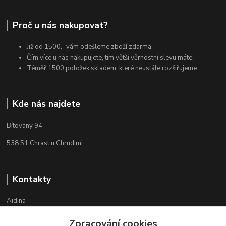
Proč u nás nakupovat?
Již od 1500,- vám odešleme zboží zdarma.
Čím více u nás nakupujete, tím větší věrnostní slevu máte.
Téměř 1500 položek skladem, které neustále rozšiřujeme.
Kde nás najdete
Bítovany 94
538 51 Chrast u Chrudimi
Kontakty
Aidina
Zpracování cookies
Veronika Holasová Schejbalová