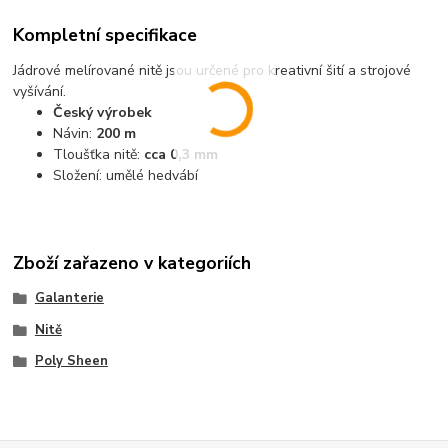
Kompletní specifikace
Jádrové melírované nitě jsou určené pro kreativní šití a strojové
vyšívání.
Český výrobek
Návin:
200 m
Tloušťka nitě:
cca 0,3 mm
Složení: umělé hedvábí
Zboží zařazeno v kategoriích
Galanterie
Nitě
Poly Sheen