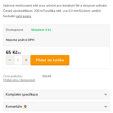
Jádrové melírované nitě jsou určené pro kreativní šití a strojové vyšívání.
Český výrobekNávin: 200 mTloušťka nitě: cca 0,3 mmSložení: umělé
hedvábí
celý popis
Dostupnost
Skladem 2 ks
Nejsme plátci DPH
65 Kč
/
ks
Přidat do košíku
Číslo produktu:
03140
Hlídat cenu / dostupnost
Kompletní specifikace
Komentáře
0