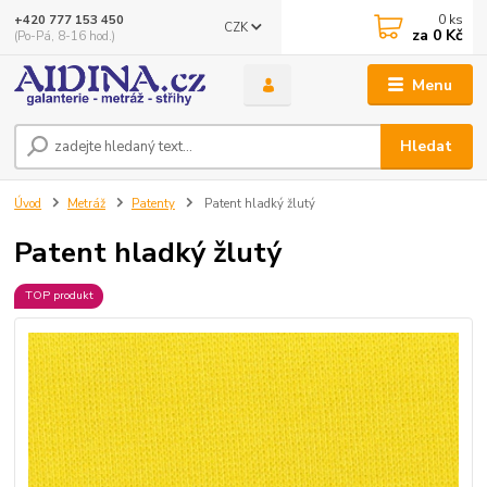
0
ks
+420 777 153 450
CZK
za
0 Kč
(Po-Pá, 8-16 hod.)
Menu
Hledat
Úvod
Metráž
Patenty
Patent hladký žlutý
Patent hladký žlutý
TOP produkt