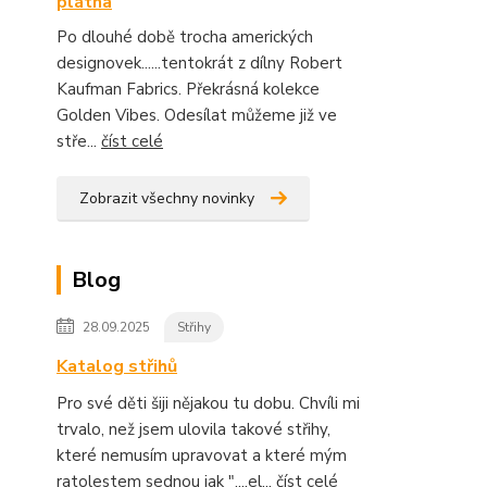
plátna
Po dlouhé době trocha amerických
designovek......tentokrát z dílny Robert
Kaufman Fabrics. Překrásná kolekce
Golden Vibes. Odesílat můžeme již ve
stře...
číst celé
Zobrazit všechny novinky
Blog
28.09.2025
Střihy
Katalog střihů
Pro své děti šiji nějakou tu dobu. Chvíli mi
trvalo, než jsem ulovila takové střihy,
které nemusím upravovat a které mým
ratolestem sednou jak "....el...
číst celé