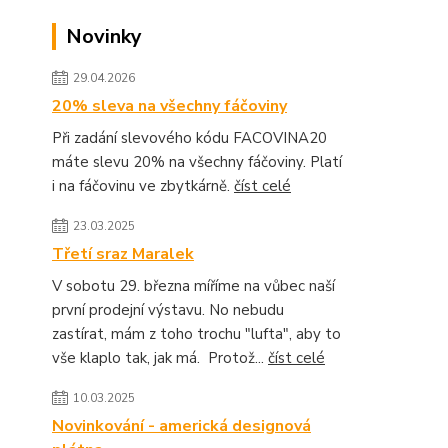
Novinky
29.04.2026
20% sleva na všechny fáčoviny
Při zadání slevového kódu FACOVINA20
máte slevu 20% na všechny fáčoviny. Platí
i na fáčovinu ve zbytkárně.
číst celé
23.03.2025
Třetí sraz Maralek
V sobotu 29. března míříme na vůbec naší
první prodejní výstavu. No nebudu
zastírat, mám z toho trochu "lufta", aby to
vše klaplo tak, jak má. Protož...
číst celé
10.03.2025
Novinkování - americká designová