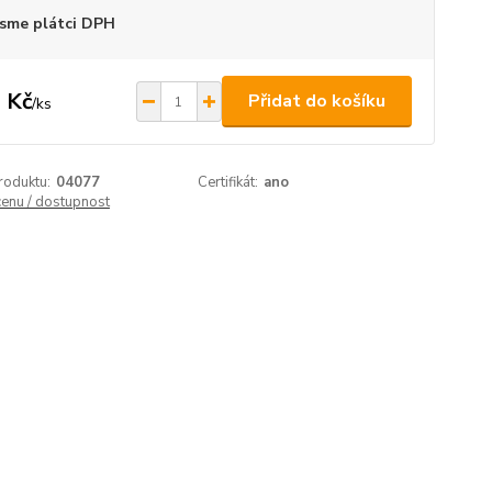
sme plátci DPH
 Kč
Přidat do košíku
/
ks
roduktu:
04077
Certifikát:
ano
cenu / dostupnost