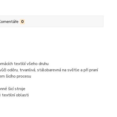
Komentáře
0
omácích textilií všeho druhu
či oděru, trvanlivá, stálobarevná na světle a při praní
em šicího procesu
né šicí stroje
 textilní oblasti