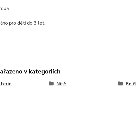
roba.
váno pro děti do 3 let.
zařazeno v kategoriích
terie
Nitě
Belfi