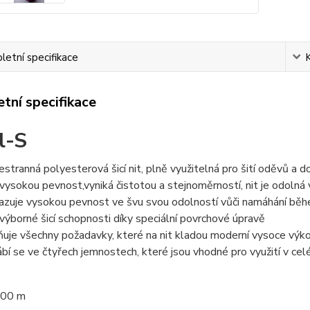
etní specifikace
tní specifikace
l-S
estranná polyesterová šicí nit, plně využitelná pro šití oděvů a d
vysokou pevnost,vyniká čistotou a stejnoměrností, nit je odolná vů
azuje vysokou pevnost ve švu svou odolností vůči namáhání běh
výborné šicí schopnosti díky speciální povrchové úpravě
ňuje všechny požadavky, které na nit kladou moderní vysoce výkon
ábí se ve čtyřech jemnostech, které jsou vhodné pro využití v celé
000 m