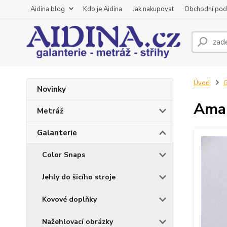
Aidina blog
Kdo je Aidina
Jak nakupovat
Obchodní pod
Úvod
G
Novinky
Aman
Metráž
Galanterie
Color Snaps
Jehly do šicího stroje
Kovové doplňky
Nažehlovací obrázky