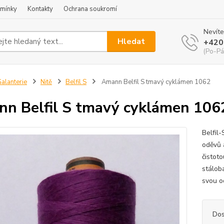
mínky
Kontakty
Ochrana soukromí
Nevíte
Hledat
+420
(Po-Pá
alanterie
Nitě
Belfil S
Amann Belfil S tmavý cyklámen 1062
n Belfil S tmavý cyklámen 106
Belfil-
oděvů 
čistoto
stálob
svou o
Dos