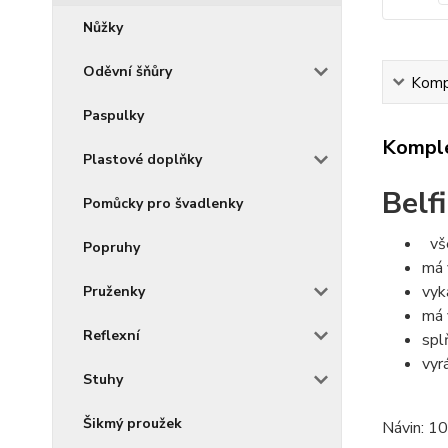
Nůžky
Oděvní šňůry
Kompl
Paspulky
Komple
Plastové doplňky
Belfi
Pomůcky pro švadlenky
vš
Popruhy
má 
vyk
Pruženky
má 
Reflexní
spl
vyr
Stuhy
Šikmý proužek
Návin: 1