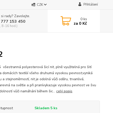
Přihlášení
CZK
 si rady? Zavolejte.
0
ks
 777 153 450
za
0 Kč
, 8-16 hod.)
2
S všestranná polyesterová šicí nit, plně využitelná pro šití
a domácích textilií všeho druhumá vysokou pevnost,vyniká
u a stejnoměrností, nit je odolná vůči oděru, trvanlivá,
arevná na světle a při pranívykazuje vysokou pevnost ve švu
dolností vůči namáhání během šic...
celý popis
tupnost
Skladem 5 ks