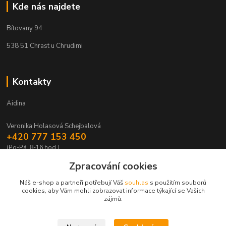
Kde nás najdete
Bítovany 94
538 51 Chrast u Chrudimi
Kontakty
Aidina
Veronika Holasová Schejbalová
+420 777 153 450
(Po-Pá, 8-16 hod.)
Zpracování cookies
eshop@aidina.cz
Náš e-shop a partneři potřebují Váš
souhlas
s použitím souborů
cookies, aby Vám mohli zobrazovat informace týkající se Vašich
zájmů.