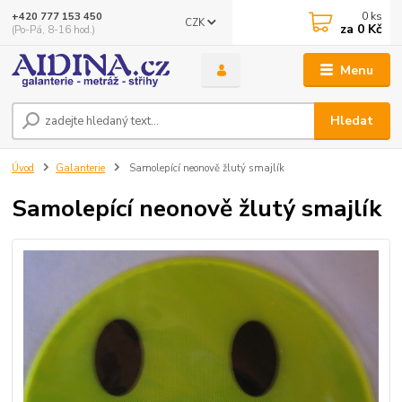
0
ks
+420 777 153 450
CZK
za
0 Kč
(Po-Pá, 8-16 hod.)
Menu
Hledat
Úvod
Galanterie
Samolepící neonově žlutý smajlík
Samolepící neonově žlutý smajlík