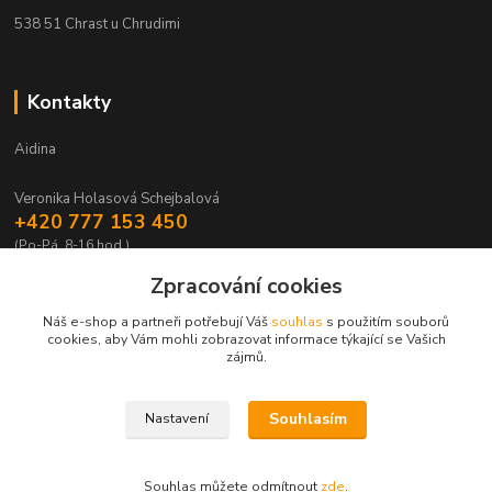
538 51 Chrast u Chrudimi
Kontakty
Aidina
Veronika Holasová Schejbalová
+420 777 153 450
(Po-Pá, 8-16 hod.)
Zpracování cookies
eshop@aidina.cz
Náš e-shop a partneři potřebují Váš
souhlas
s použitím souborů
cookies, aby Vám mohli zobrazovat informace týkající se Vašich
zájmů.
Souhlasím
Nastavení
Upravit sběr cookies.
Souhlas můžete odmítnout
zde
.