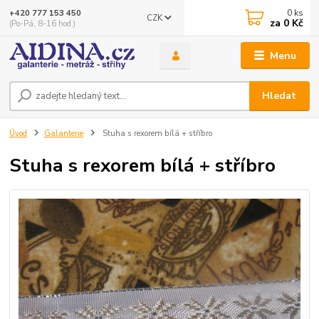
0
ks
+420 777 153 450
CZK
za
0 Kč
(Po-Pá, 8-16 hod.)
Menu
Hledat
Úvod
Galanterie
Stuha s rexorem bílá + stříbro
Stuha s rexorem bílá + stříbro