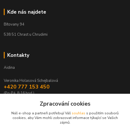
Kde nás najdete
Bítovany 94
538 51 Chrast u Chrudimi
Kontakty
Aidina
Veronika Holasová Schejbalová
+420 777 153 450
(Po-Pá, 8-16 hod.)
Zpracování cookies
eshop@aidina.cz
Náš e-shop a partneři potřebují Váš
souhlas
s použitím souborů
cookies, aby Vám mohli zobrazovat informace týkající se Vašich
zájmů.