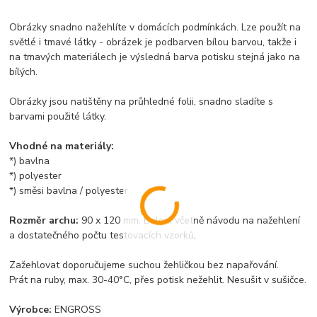
Obrázky snadno nažehlíte v domácích podmínkách. Lze použít na
světlé i tmavé látky - obrázek je podbarven bílou barvou, takže i
na tmavých materiálech je výsledná barva potisku stejná jako na
bílých.
Obrázky jsou natištěny na průhledné folii, snadno sladíte s
barvami použité látky.
Vhodné na materiály:
*) bavlna
*) polyester
*) směsi bavlna / polyester
Rozměr archu:
90 x 120 mm. Balení včetně návodu na nažehlení
a dostatečného počtu testovacích vzorků.
Zažehlovat doporučujeme suchou žehličkou bez napařování.
Prát na ruby, max. 30-40°C, přes potisk nežehlit. Nesušit v sušičce.
Výrobce:
ENGROSS