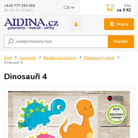
0
ks
+420 777 153 450
CZK
za
0 Kč
(Po-Pá, 8-16 hod.)
Menu
Hledat
Úvod
Galanterie
Nažehlovací obrázky
Plnobarevný potisk
Dinosauři 4
Dinosauři 4