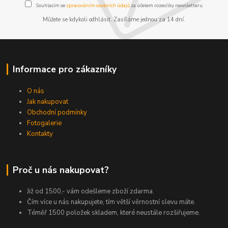
Souhlasím se
zpracováním osobních údajů
za účelem rozesílky newsletteru.
Můžete se kdykoli odhlásit. Zasíláme jednou za 14 dní.
Informace pro zákazníky
O nás
Jak nakupovat
Obchodní podmínky
Fotogalerie
Kontakty
Proč u nás nakupovat?
Již od 1500,- vám odešleme zboží zdarma.
Čím více u nás nakupujete, tím větší věrnostní slevu máte.
Téměř 1500 položek skladem, které neustále rozšiřujeme.