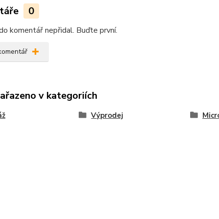
táře
0
do komentář nepřidal. Buďte první.
 komentář
zařazeno v kategoriích
áž
Výprodej
Micr