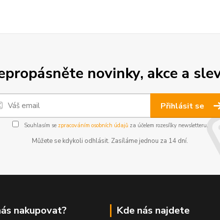
epropásněte novinky, akce a slev
Přihlásit se
Souhlasím se
zpracováním osobních údajů
za účelem rozesílky newsletteru.
Můžete se kdykoli odhlásit. Zasíláme jednou za 14 dní.
nás nakupovat?
Kde nás najdete