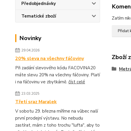
Předobjednávky
Komen
Tematické zboží
Zatím nik
Přidat
Novinky
29.04.2026
Zboží 
20% sleva na všechny fáčoviny
Při zadání slevového kódu FACOVINA20
Metr
máte slevu 20% na všechny fáčoviny. Platí
i na fáčovinu ve zbytkárně.
číst celé
23.03.2025
Třetí sraz Maralek
V sobotu 29. března míříme na vůbec naší
první prodejní výstavu. No nebudu
zastírat, mám z toho trochu "lufta", aby to