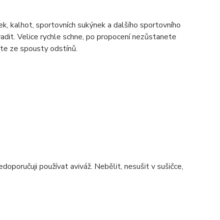
ek, kalhot, sportovních sukýnek a dalšího sportovního
adit. Velice rychle schne, po propocení nezůstanete
ete ze spousty odstínů.
edoporučuji používat aviváž. Nebělit, nesušit v sušičce,