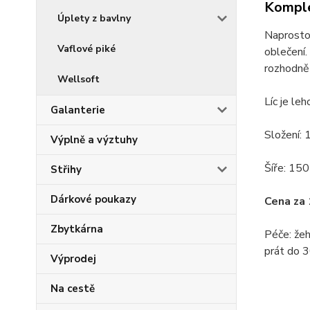
Komple
Úplety z bavlny
Naprosto 
Vaflové piké
oblečení.
rozhodně 
Wellsoft
Líc je le
Galanterie
Složení:
Výplně a výztuhy
Šíře: 15
Střihy
Dárkové poukazy
Cena za
Zbytkárna
Péče: žeh
prát do 3
Výprodej
Na cestě