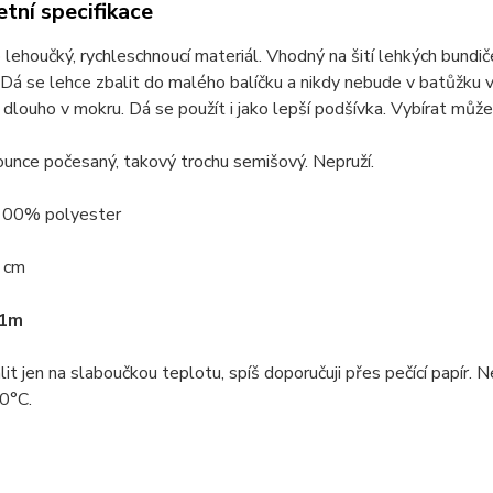
tní specifikace
lehoučký, rychleschnoucí materiál. Vhodný na šití lehkých bundič
 Dá se lehce zbalit do malého balíčku a nikdy nebude v batůžku v
dlouho v mokru. Dá se použít i jako lepší podšívka. Vybírat můž
hounce počesaný, takový trochu semišový. Nepruží.
 100% polyester
0 cm
 1m
lit jen na slaboučkou teplotu, spíš doporučuji přes pečící papír. N
0°C.