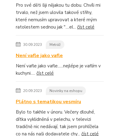
Pro své děti šiji nějakou tu dobu. Chvíli mi
trvalo, než jsem ulovila takové střihy,
které nemusím upravovat a které mým
ratolestem sednou jak "....el...
číst celé
30.09.2023
Metráž
Není vafle jako vafle
Není vafle jako vafle......nejlépe je vaflím v
kuchyni.....
číst celé
20.09.2023
Novinky na eshopu
Plátno s tematikou vesmíru
Bylo to takhle v únoru. Večery dlouhé,
dítka vyklidněná v pelechu, v televizi
tradičně nic nedávají, tak jsem prohlížela
co na nás naši dodavatele chy...
číst celé