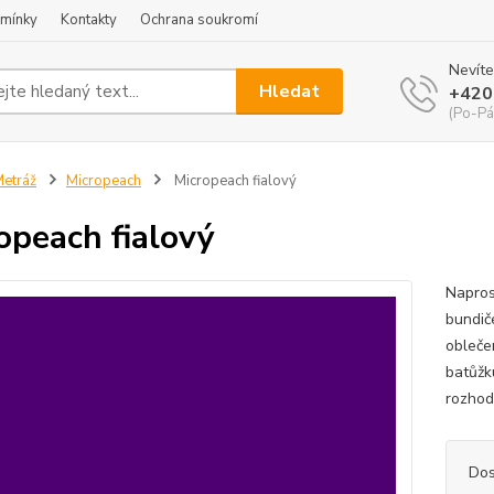
mínky
Kontakty
Ochrana soukromí
Nevíte
Hledat
+420
(Po-Pá
etráž
Micropeach
Micropeach fialový
opeach fialový
Napros
bundič
obleče
batůžk
rozhod
Dos