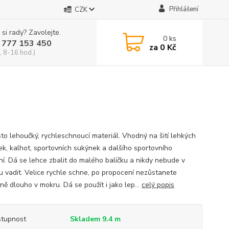
Přihlášení
CZK
 si rady? Zavolejte.
0
ks
 777 153 450
za
0 Kč
, 8-16 hod.)
to lehoučký, rychleschnoucí materiál. Vhodný na šití lehkých
ek, kalhot, sportovních sukýnek a dalšího sportovního
ní. Dá se lehce zbalit do malého balíčku a nikdy nebude v
u vadit. Velice rychle schne, po propocení nezůstanete
ně dlouho v mokru. Dá se použít i jako lep...
celý popis
tupnost
Skladem 9.4 m