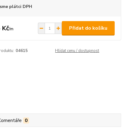
sme plátci DPH
 Kč
Přidat do košíku
/
m
roduktu:
04615
Hlídat cenu / dostupnost
Komentáře
0