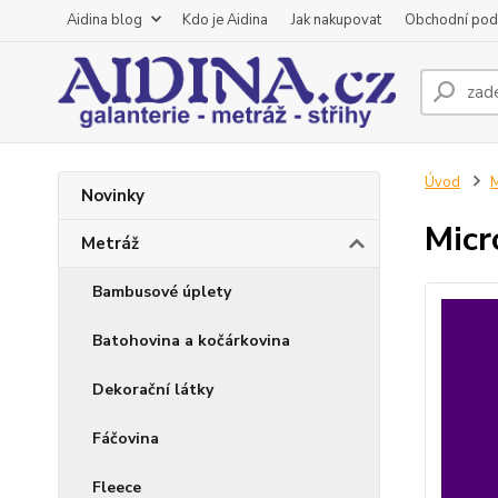
Aidina blog
Kdo je Aidina
Jak nakupovat
Obchodní pod
Úvod
M
Novinky
Micr
Metráž
Bambusové úplety
Batohovina a kočárkovina
Dekorační látky
Fáčovina
Fleece