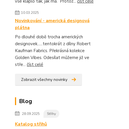
vše klaplo tak, jak má. Protož...
číst celé
10.03.2025
Novinkování - americká designová
plátna
Po dlouhé době trocha amerických
designovek......tentokrát z dílny Robert
Kaufman Fabrics. Překrásná kolekce
Golden Vibes. Odesílat můžeme již ve
stře...
číst celé
Zobrazit všechny novinky
Blog
28.09.2025
Střihy
Katalog střihů