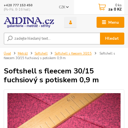
0
ks
+420 777 153 450
CZK
za
0 Kč
(Po-Pá, 8-16 hod.)
Menu
Hledat
Úvod
Metráž
Softshell
Softshell s fleecem 30/15
Softshell s
fleecem 30/15 fuchsiový s potiskem 0,9 m
Softshell s fleecem 30/15
fuchsiový s potiskem 0,9 m