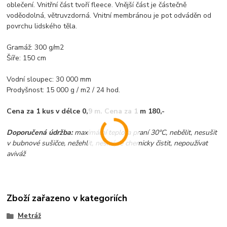
oblečení. Vnitřní část tvoří fleece. Vnější část je částečně
voděodolná, větruvzdorná. Vnitní membránou je pot odváděn od
povrchu lidského těla.
Gramáž: 300 g/m2
Šíře: 150 cm
Vodní sloupec: 30 000 mm
Prodyšnost: 15 000 g / m2 / 24 hod.
Cena za 1 kus v délce 0,9 m. Cena za 1 m 180,-
Doporučená údržba:
maximální teplota praní 30°C, nebělit, nesušit
v bubnové sušičce, nežehlit, nesmí se chemicky čistit, nepoužívat
aviváž
Zboží zařazeno v kategoriích
Metráž