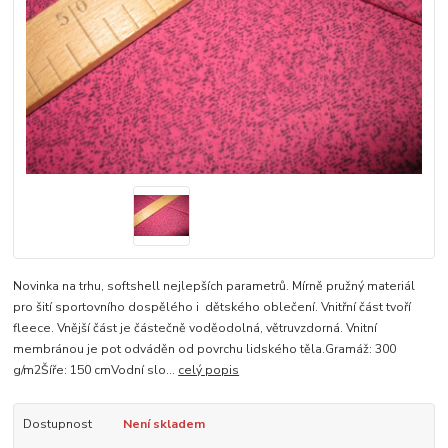
Novinka na trhu, softshell nejlepších parametrů. Mírně pružný materiál
pro šití sportovního dospělého i dětského oblečení. Vnitřní část tvoří
fleece. Vnější část je částečně voděodolná, větruvzdorná. Vnitní
membránou je pot odváděn od povrchu lidského těla.Gramáž: 300
g/m2Šíře: 150 cmVodní slo...
celý popis
Dostupnost
Není skladem