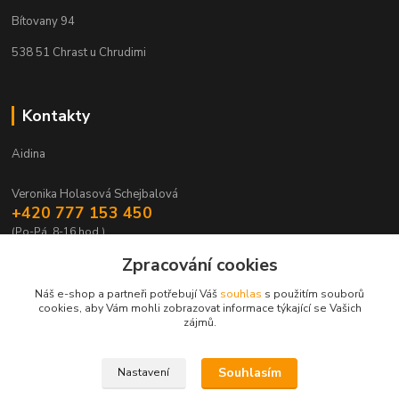
Bítovany 94
538 51 Chrast u Chrudimi
Kontakty
Aidina
Veronika Holasová Schejbalová
+420 777 153 450
(Po-Pá, 8-16 hod.)
Zpracování cookies
eshop@aidina.cz
Náš e-shop a partneři potřebují Váš
souhlas
s použitím souborů
cookies, aby Vám mohli zobrazovat informace týkající se Vašich
zájmů.
Souhlasím
Nastavení
Upravit sběr cookies.