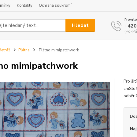
mínky
Kontakty
Ochrana soukromí
Nevíte
Hledat
+420
(Po-Pá
etráž
Plátna
Plátno mimipatchwork
no mimipatchwork
Pro šit
cmSlož
odběr 
Dos
Nej