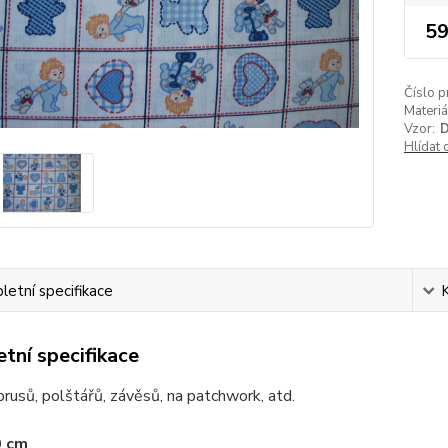
59
Číslo p
Materiá
Vzor:
D
Hlídat 
etní specifikace
tní specifikace
ubrusů, polštářů, závěsů, na patchwork, atd.
0 cm