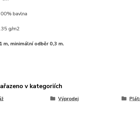
 100% bavlna
135 g/m2
1 m, minimální odběr 0,3 m.
zařazeno v kategoriích
áž
Výprodej
Plát