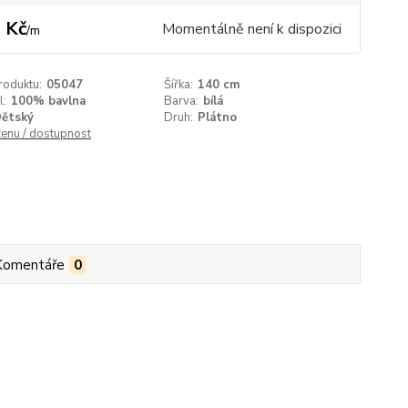
 Kč
Momentálně není k dispozici
/
m
roduktu:
05047
Šířka:
140 cm
l:
100% bavlna
Barva:
bílá
ětský
Druh:
Plátno
cenu / dostupnost
Komentáře
0