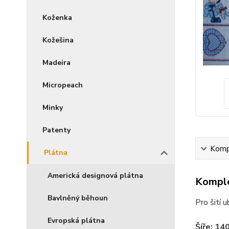
Koženka
Kožešina
Madeira
Micropeach
Minky
Patenty
Kompl
Plátna
Americká designová plátna
Komple
Bavlněný běhoun
Pro šití 
Evropská plátna
Šíře: 14