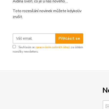
Aidina svěří, co je u nás nového....
Toto rozesílání novinek můžete kdykoliv
zrušit.
Přihlásit se
Souhlasím se
zpracováním osobních údajů
za účelem
rozesílky newsletteru.
N