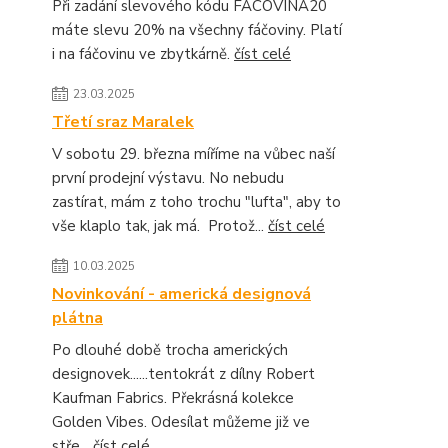
Při zadání slevového kódu FACOVINA20
máte slevu 20% na všechny fáčoviny. Platí
i na fáčovinu ve zbytkárně.
číst celé
23.03.2025
Třetí sraz Maralek
V sobotu 29. března míříme na vůbec naší
první prodejní výstavu. No nebudu
zastírat, mám z toho trochu "lufta", aby to
vše klaplo tak, jak má. Protož...
číst celé
10.03.2025
Novinkování - americká designová
plátna
Po dlouhé době trocha amerických
designovek......tentokrát z dílny Robert
Kaufman Fabrics. Překrásná kolekce
Golden Vibes. Odesílat můžeme již ve
stře...
číst celé