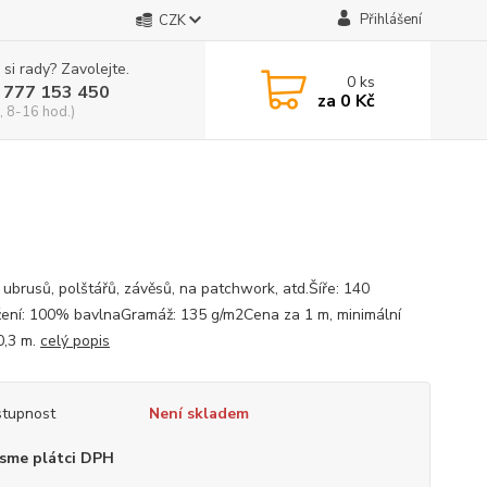
Přihlášení
CZK
 si rady? Zavolejte.
0
ks
 777 153 450
za
0 Kč
, 8-16 hod.)
í ubrusů, polštářů, závěsů, na patchwork, atd.Šíře: 140
ení: 100% bavlnaGramáž: 135 g/m2Cena za 1 m, minimální
0,3 m.
celý popis
tupnost
Není skladem
sme plátci DPH