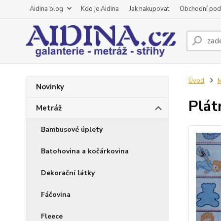
Aidina blog
Kdo je Aidina
Jak nakupovat
Obchodní pod
Úvod
M
Novinky
Plát
Metráž
Bambusové úplety
Batohovina a kočárkovina
Dekorační látky
Fáčovina
Fleece