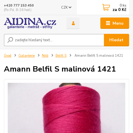
0
ks
+420 777 153 450
CZK
za
0 Kč
(Po-Pá, 8-16 hod.)
Menu
Hledat
Úvod
Galanterie
Nitě
Belfil S
Amann Belfil S malinová 1421
Amann Belfil S malinová 1421