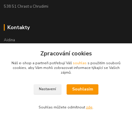
538 51 Chrast u Chrudimi
Kontakty
Aidina
Zpracování cookies
Veronika Holasová Schejbalová
+420 777 153 450
Náš e-shop a partneři potřebují Váš
souhlas
s použitím souborů
(Po-Pá, 8-16 hod.)
cookies, aby Vám mohli zobrazovat informace týkající se Vašich
zájmů.
eshop@aidina.cz
Souhlasím
Nastavení
Souhlas můžete odmítnout
zde
.
Upravit sběr cookies.