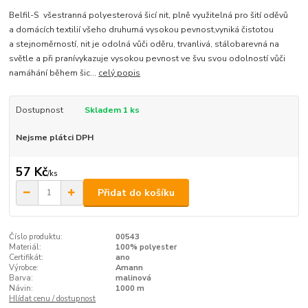
Belfil-S všestranná polyesterová šicí nit, plně využitelná pro šití oděvů
a domácích textilií všeho druhumá vysokou pevnost,vyniká čistotou
a stejnoměrností, nit je odolná vůči oděru, trvanlivá, stálobarevná na
světle a při pranívykazuje vysokou pevnost ve švu svou odolností vůči
namáhání během šic...
celý popis
Dostupnost
Skladem 1 ks
Nejsme plátci DPH
57 Kč
/
ks
Přidat do košíku
Číslo produktu:
00543
Materiál:
100% polyester
Certifikát:
ano
Výrobce:
Amann
Barva:
malinová
Návin:
1000 m
Hlídat cenu / dostupnost