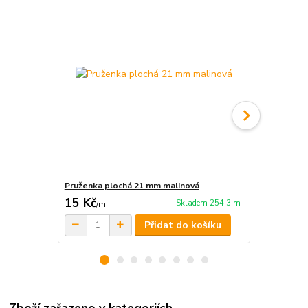
Pruženka plochá 21 mm malinová
Plátno žíha
15 Kč
99 Kč
Skladem 254.3 m
/
m
/
m
Přidat do košíku