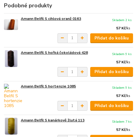
Podobné produkty
Amann Belfil S cihlová oranž 0163
Skladem 2 ks
57 Kč
/
ks
Přidat do košíku
Amann Belfil S hořká čokoládová 428
Skladem 9 ks
57 Kč
/
ks
Přidat do košíku
Amann Belfil S hortenzie 1085
Skladem 9 ks
57 Kč
/
ks
Přidat do košíku
Amann Belfil S kanárkově žlutá 113
Skladem 7 ks
57 Kč
/
ks