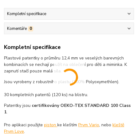
Kompletní specifikace
Komentáře
0
Kompletní specifikace
Plastové patentky o průměru 12,4 mm ve veselých barevných
kombinacích se nechají použít na oblečení pro děti a miminka. K
zapnutí stačí pouze malá síla.
Jsou vyrobeny z robustního plastu (100% Polyoxymethlen).
30 kompletních patentů (120 ks) na blistru.
Patentky jsou
certifikovány OEKO-TEX STANDARD 100 Class
1
.
Pro aplikaci použijte
piston
ke kleštím
Prym Vario
, nebo
kleště
Prym Love
.