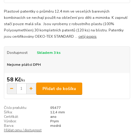
Plastové patentky o průměru 12,4 mm ve veselých barevných
kombinacích se nechají použít na oblečení pro děti a miminka. K zapnutí
stačí pouze malá síla. Jsou vyrobeny z robustního plastu (100%
Polyoxymethlen).30 kompletních patentů (120 ks) na blistru. Patentky
jsou certifikovány OEKO-TEX STANDARD ...
celý popis
Dostupnost
Skladem 3 ks
Nejsme plátci DPH
58 Kč
/
ks
Přidat do košíku
Číslo produktu:
05477
Šířka:
12,4 mm
Certifikát:
ano
Výrobce:
Prym
Barva:
modrá
Hlídat cenu / dostupnost