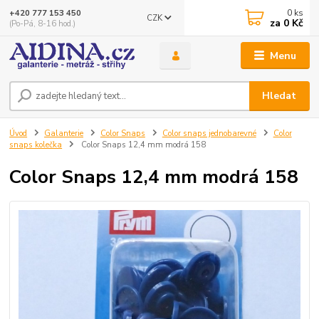
0
ks
+420 777 153 450
CZK
za
0 Kč
(Po-Pá, 8-16 hod.)
Menu
Hledat
Úvod
Galanterie
Color Snaps
Color snaps jednobarevné
Color
snaps kolečka
Color Snaps 12,4 mm modrá 158
Color Snaps 12,4 mm modrá 158