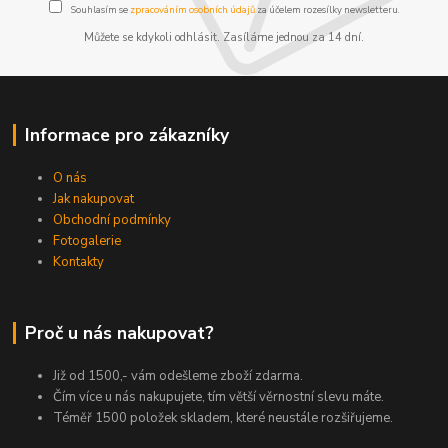
Souhlasím se
zpracováním osobních údajů
za účelem rozesílky newsletteru.
Můžete se kdykoli odhlásit. Zasíláme jednou za 14 dní.
Informace pro zákazníky
O nás
Jak nakupovat
Obchodní podmínky
Fotogalerie
Kontakty
Proč u nás nakupovat?
Již od 1500,- vám odešleme zboží zdarma.
Čím více u nás nakupujete, tím větší věrnostní slevu máte.
Téměř 1500 položek skladem, které neustále rozšiřujeme.