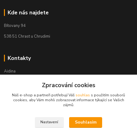
Kde nás najdete
Bítovany 94
538 51 Chrast u Chrudimi
Kontakty
Aidina
Zpracování cookies
Veronika Holasová Schejbalová
+420 777 153 450
Náš e-shop a partneři potřebují Váš
souhlas
s použitím souborů
(Po-Pá, 8-16 hod.)
cookies, aby Vám mohli zobrazovat informace týkající se Vašich
zájmů.
eshop@aidina.cz
Souhlasím
Nastavení