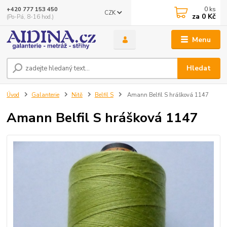
0
ks
+420 777 153 450
CZK
za
0 Kč
(Po-Pá, 8-16 hod.)
Menu
Hledat
Úvod
Galanterie
Nitě
Belfil S
Amann Belfil S hrášková 1147
Amann Belfil S hrášková 1147