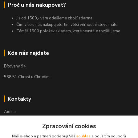
Proč u nás nakupovat?
Již od 1500,- vám odešleme zboží zdarma.
Čím více u nás nakupujete, tím větší věrnostní slevu máte.
Téměř 1500 položek skladem, které neustále rozšiřujeme.
Kde nás najdete
Bítovany 94
538 51 Chrast u Chrudimi
Kontakty
Aidina
Zpracování cookies
Veronika Holasová Schejbalová
+420 777 153 450
Náš e-shop a partneři potřebují Váš
souhlas
s použitím souborů