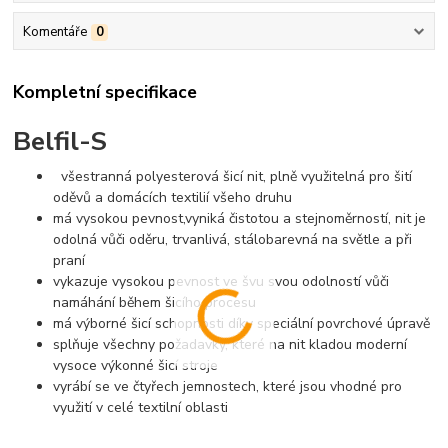
Komentáře
0
Kompletní specifikace
Belfil-S
všestranná polyesterová šicí nit, plně využitelná pro šití
oděvů a domácích textilií všeho druhu
má vysokou pevnost,vyniká čistotou a stejnoměrností, nit je
odolná vůči oděru, trvanlivá, stálobarevná na světle a při
praní
vykazuje vysokou pevnost ve švu svou odolností vůči
namáhání během šicího procesu
má výborné šicí schopnosti díky speciální povrchové úpravě
splňuje všechny požadavky, které na nit kladou moderní
vysoce výkonné šicí stroje
vyrábí se ve čtyřech jemnostech, které jsou vhodné pro
využití v celé textilní oblasti