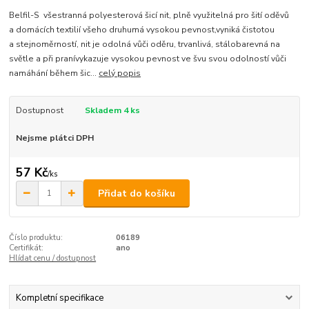
Belfil-S všestranná polyesterová šicí nit, plně využitelná pro šití oděvů
a domácích textilií všeho druhumá vysokou pevnost,vyniká čistotou
a stejnoměrností, nit je odolná vůči oděru, trvanlivá, stálobarevná na
světle a při pranívykazuje vysokou pevnost ve švu svou odolností vůči
namáhání během šic...
celý popis
Dostupnost
Skladem 4 ks
Nejsme plátci DPH
57 Kč
/
ks
Přidat do košíku
Číslo produktu:
06189
Certifikát:
ano
Hlídat cenu / dostupnost
Kompletní specifikace