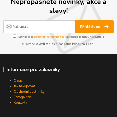
Nepropásněte novinky, akce a
slevy!
Přihlásit se
Souhlasím se
zpracováním osobních údajů
za účelem rozesílky newsletteru.
Můžete se kdykoli odhlásit. Zasíláme jednou za 14 dní.
Informace pro zákazníky
O nás
Jak nakupovat
Obchodní podmínky
Fotogalerie
Kontakty