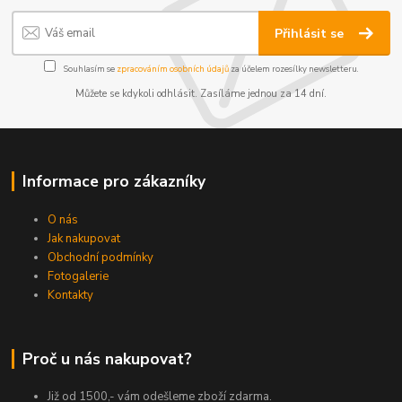
Přihlásit se
Souhlasím se
zpracováním osobních údajů
za účelem rozesílky newsletteru.
Můžete se kdykoli odhlásit. Zasíláme jednou za 14 dní.
Informace pro zákazníky
O nás
Jak nakupovat
Obchodní podmínky
Fotogalerie
Kontakty
Proč u nás nakupovat?
Již od 1500,- vám odešleme zboží zdarma.