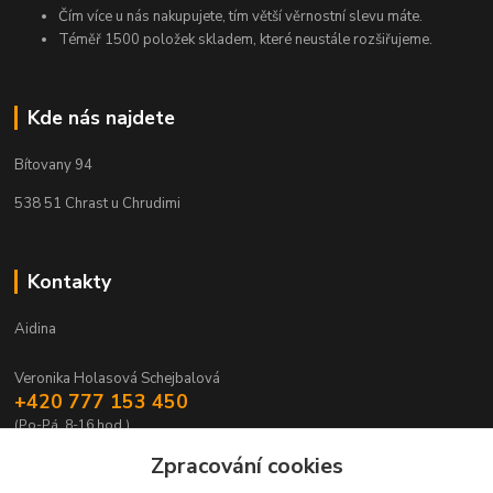
Čím více u nás nakupujete, tím větší věrnostní slevu máte.
Téměř 1500 položek skladem, které neustále rozšiřujeme.
Kde nás najdete
Bítovany 94
538 51 Chrast u Chrudimi
Kontakty
Aidina
Veronika Holasová Schejbalová
+420 777 153 450
(Po-Pá, 8-16 hod.)
Zpracování cookies
eshop@aidina.cz