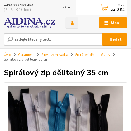
0
ks
+420 777 153 450
CZK
za
0 Kč
(Po-Pá, 8-16 hod.)
Menu
Hledat
Úvod
Galanterie
Zipy - zdrhovadla
Spirálové dělitelné zipy
Spirálový zip dělitelný 35 cm
Spirálový zip dělitelný 35 cm