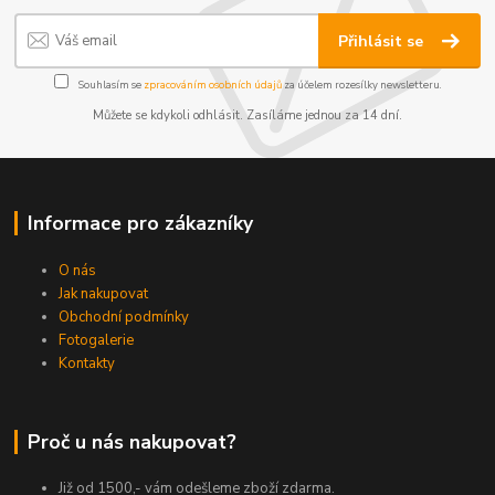
Přihlásit se
Souhlasím se
zpracováním osobních údajů
za účelem rozesílky newsletteru.
Můžete se kdykoli odhlásit. Zasíláme jednou za 14 dní.
Informace pro zákazníky
O nás
Jak nakupovat
Obchodní podmínky
Fotogalerie
Kontakty
Proč u nás nakupovat?
Již od 1500,- vám odešleme zboží zdarma.