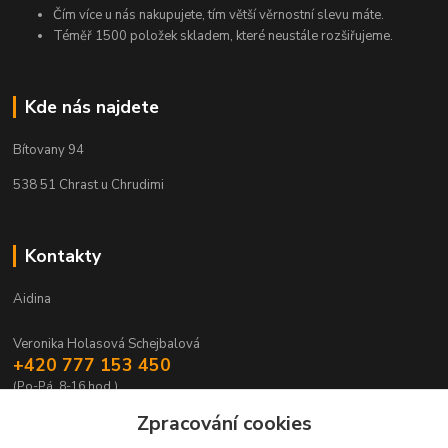
Čím více u nás nakupujete, tím větší věrnostní slevu máte.
Téměř 1500 položek skladem, které neustále rozšiřujeme.
Kde nás najdete
Bítovany 94
538 51 Chrast u Chrudimi
Kontakty
Aidina
Veronika Holasová Schejbalová
+420 777 153 450
(Po-Pá, 8-16 hod.)
Zpracování cookies
eshop@aidina.cz