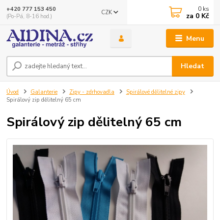
0
ks
+420 777 153 450
CZK
za
0 Kč
(Po-Pá, 8-16 hod.)
Menu
Hledat
Úvod
Galanterie
Zipy - zdrhovadla
Spirálové dělitelné zipy
Spirálový zip dělitelný 65 cm
Spirálový zip dělitelný 65 cm