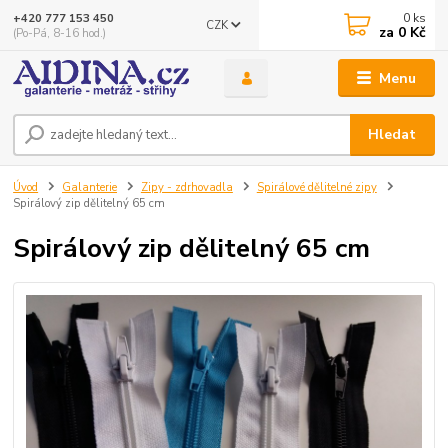
0
ks
+420 777 153 450
CZK
za
0 Kč
(Po-Pá, 8-16 hod.)
Menu
Hledat
Úvod
Galanterie
Zipy - zdrhovadla
Spirálové dělitelné zipy
Spirálový zip dělitelný 65 cm
Spirálový zip dělitelný 65 cm