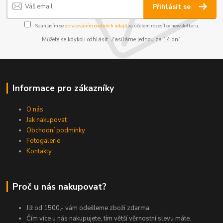
Přihlásit se
Souhlasím se
zpracováním osobních údajů
za účelem rozesílky newsletteru.
Můžete se kdykoli odhlásit. Zasíláme jednou za 14 dní.
Informace pro zákazníky
O nás
Jak nakupovat
Obchodní podmínky
Fotogalerie
Kontakty
Proč u nás nakupovat?
Již od 1500,- vám odešleme zboží zdarma.
Čím více u nás nakupujete, tím větší věrnostní slevu máte.