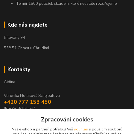
Téměř 1500 položek skladem, které neustále rozšiřujeme.
Kde nás najdete
Bítovany 94
538 51 Chrast u Chrudimi
Kontakty
Aidina
Veronika Holasová Schejbalová
+420 777 153 450
(Po-Pá, 8-16 hod.)
Zpracování cookies
eshop@aidina.cz
Náš e-shop a partneři potřebují Váš
souhlas
s použitím souborů