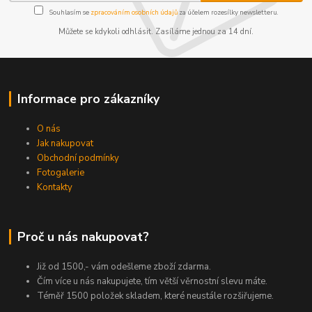
Souhlasím se
zpracováním osobních údajů
za účelem rozesílky newsletteru.
Můžete se kdykoli odhlásit. Zasíláme jednou za 14 dní.
Informace pro zákazníky
O nás
Jak nakupovat
Obchodní podmínky
Fotogalerie
Kontakty
Proč u nás nakupovat?
Již od 1500,- vám odešleme zboží zdarma.
Čím více u nás nakupujete, tím větší věrnostní slevu máte.
Téměř 1500 položek skladem, které neustále rozšiřujeme.