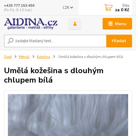
0
ks
+420 777 153 450
CZK
za
0 Kč
(Po-Pá, 8-16 hod.)
Menu
Hledat
Úvod
Metráž
Kožešina
Umělá kožešina s dlouhým chlupem bílá
Umělá kožešina s dlouhým
chlupem bílá