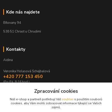
Kde nás najdete
Bítovany 94
538 51 Chrast u Chrudimi
Kontakty
Aidina
Veronika Holasová Schejbalová
+420 777 153 450
(Po-Pá, 8-16 hod.)
Zpracování cookies
eshop@aidina.cz
Náš e-shop a partneři potřebují Váš
souhlas
s použitím souborů
cookies, aby Vám mohli zobrazovat informace týkající se Vašich
zájmů.