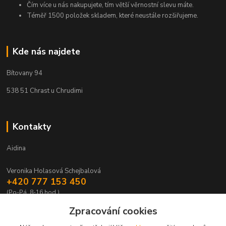
Čím více u nás nakupujete, tím větší věrnostní slevu máte.
Téměř 1500 položek skladem, které neustále rozšiřujeme.
Kde nás najdete
Bítovany 94
538 51 Chrast u Chrudimi
Kontakty
Aidina
Veronika Holasová Schejbalová
+420 777 153 450
(Po-Pá, 8-16 hod.)
Zpracování cookies
eshop@aidina.cz