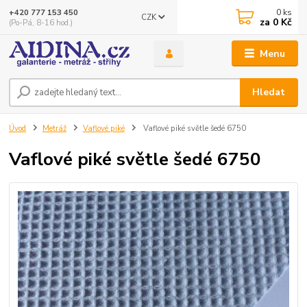
0
ks
+420 777 153 450
CZK
za
0 Kč
(Po-Pá, 8-16 hod.)
Menu
Hledat
Úvod
Metráž
Vaflové piké
Vaflové piké světle šedé 6750
Vaflové piké světle šedé 6750