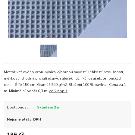
Metráž vaflového vzoru vyniká výbornou savostí, lehkostí, vzdušností,
měkkostí, vhodná pro šití různých utěrek, ručníků, osušek, lehoučkých
dek,... Šíře 150 cm. Gramáž 250 g/m2. Složení 100 % bavlna. Cena za 1
m. Minimální odběr 0,3 m.
celý popis
Dostupnost
Skladem 2 m
Nejsme plátci DPH
199 Kč