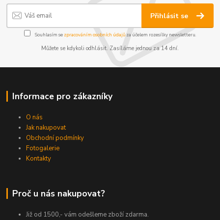
Přihlásit se
Souhlasím se
zpracováním osobních údajů
za účelem rozesílky newsletteru.
Můžete se kdykoli odhlásit. Zasíláme jednou za 14 dní.
Informace pro zákazníky
O nás
Jak nakupovat
Obchodní podmínky
Fotogalerie
Kontakty
Proč u nás nakupovat?
Již od 1500,- vám odešleme zboží zdarma.