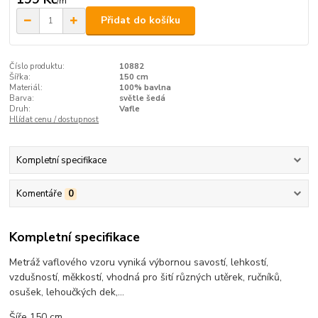
/
m
Přidat do košíku
Číslo produktu:
10882
Šířka:
150 cm
Materiál:
100% bavlna
Barva:
světle šedá
Druh:
Vafle
Hlídat cenu / dostupnost
Kompletní specifikace
Komentáře
0
Kompletní specifikace
Metráž vaflového vzoru vyniká výbornou savostí, lehkostí,
vzdušností, měkkostí, vhodná pro šití různých utěrek, ručníků,
osušek, lehoučkých dek,...
Šíře 150 cm.