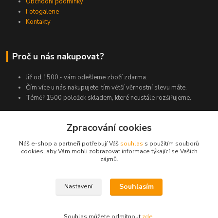
Obchodní podmínky
Fotogalerie
Kontakty
Proč u nás nakupovat?
Již od 1500,- vám odešleme zboží zdarma.
Čím více u nás nakupujete, tím větší věrnostní slevu máte.
Téměř 1500 položek skladem, které neustále rozšiřujeme.
Zpracování cookies
Kde nás najdete
Náš e-shop a partneři potřebují Váš
souhlas
s použitím souborů
cookies, aby Vám mohli zobrazovat informace týkající se Vašich
Bítovany 94
zájmů.
538 51 Chrast u Chrudimi
Souhlasím
Nastavení
Kontakty
Souhlas můžete odmítnout
zde
.