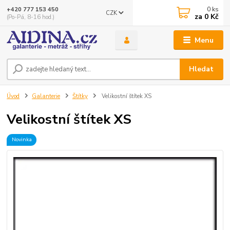
0
ks
+420 777 153 450
CZK
za
0 Kč
(Po-Pá, 8-16 hod.)
Menu
Hledat
Úvod
Galanterie
Štítky
Velikostní štítek XS
Velikostní štítek XS
Novinka