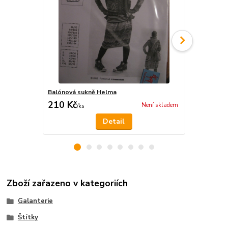
Balónová sukně Helma
Chlapecká m
210 Kč
210 Kč
Není skladem
/
ks
/
ks
Detail
Zboží zařazeno v kategoriích
Galanterie
Štítky