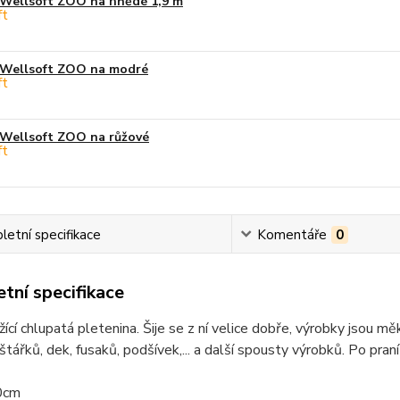
Wellsoft ZOO na hnědé 1,9 m
Wellsoft ZOO na modré
Wellsoft ZOO na růžové
etní specifikace
Komentáře
0
tní specifikace
žící chlupatá pletenina. Šije se z ní velice dobře, výrobky jsou mě
lštářků, dek, fusaků, podšívek,... a další spousty výrobků. Po pran
0cm