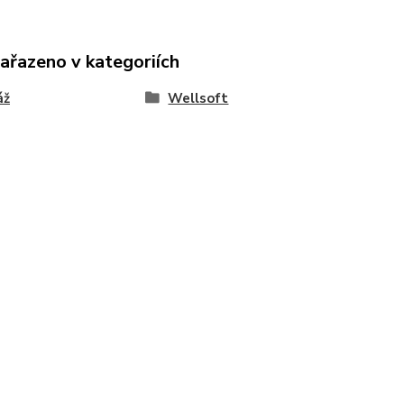
zařazeno v kategoriích
áž
Wellsoft