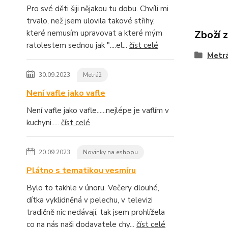
Pro své děti šiji nějakou tu dobu. Chvíli mi
trvalo, než jsem ulovila takové střihy,
Zboží 
které nemusím upravovat a které mým
ratolestem sednou jak "....el...
číst celé
Metr
30.09.2023
Metráž
Není vafle jako vafle
Není vafle jako vafle......nejlépe je vaflím v
kuchyni.....
číst celé
20.09.2023
Novinky na eshopu
Plátno s tematikou vesmíru
Bylo to takhle v únoru. Večery dlouhé,
dítka vyklidněná v pelechu, v televizi
tradičně nic nedávají, tak jsem prohlížela
co na nás naši dodavatele chy...
číst celé