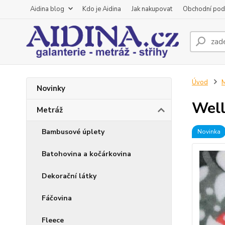
Aidina blog
Kdo je Aidina
Jak nakupovat
Obchodní pod
Úvod
M
Novinky
Well
Metráž
Bambusové úplety
Novinka
Batohovina a kočárkovina
Dekorační látky
Fáčovina
Fleece