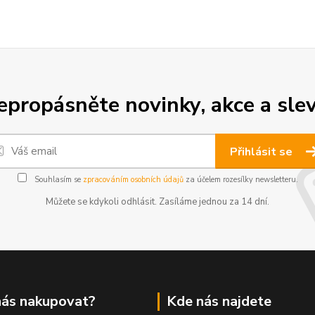
epropásněte novinky, akce a slev
Přihlásit se
Souhlasím se
zpracováním osobních údajů
za účelem rozesílky newsletteru.
Můžete se kdykoli odhlásit. Zasíláme jednou za 14 dní.
nás nakupovat?
Kde nás najdete