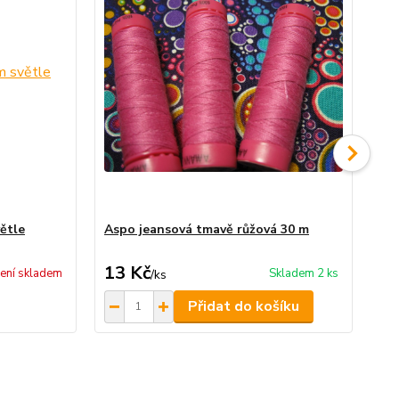
ětle
Aspo jeansová tmavě růžová 30 m
Brz
13 Kč
8 
ení skladem
Skladem 2 ks
/
ks
Přidat do košíku