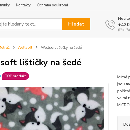
mínky
Kontakty
Ochrana soukromí
Nevíte
Hledat
+420
(Po-Pá
etráž
Wellsoft
Wellsoft lištičky na šedé
soft lištičky na šedé
TOP produkt
Mírně p
jsou mě
polštář
velmi 
MICROP
Dos