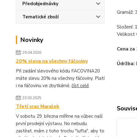
Předobjednávky
Gramáž: 
Tematické zboží
Složení
Velikost 
Novinky
Cena za 
29.04.2026
20% sleva na všechny fáčoviny
Údržba:
Při zadání slevového kódu FACOVINA20
máte slevu 20% na všechny fáčoviny. Platí
i na fáčovinu ve zbytkárně.
číst celé
23.03.2025
Třetí sraz Maralek
Souvise
V sobotu 29. března míříme na vůbec naší
první prodejní výstavu. No nebudu
zastírat, mám z toho trochu "lufta", aby to