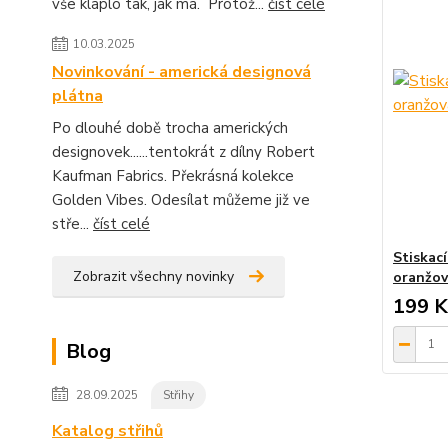
vše klaplo tak, jak má. Protož...
číst celé
10.03.2025
Novinkování - americká designová
plátna
Po dlouhé době trocha amerických
designovek......tentokrát z dílny Robert
Kaufman Fabrics. Překrásná kolekce
Golden Vibes. Odesílat můžeme již ve
stře...
číst celé
Stiskací
Zobrazit všechny novinky
oranžov
199 K
Blog
28.09.2025
Střihy
Katalog střihů