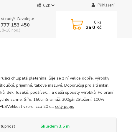
Přihlášení
CZK
 si rady? Zavolejte.
0
ks
 777 153 450
za
0 Kč
, 8-16 hod.)
ružící chlupatá pletenina. Šije se z ní velice dobře, výrobky
koučké, příjemné, takové mazlivé. Doporučuji pro šití mikin,
ků, dek, fusaků, podšívek,... a další spousty výrobků. Po praní
rychle schne. Šíře: 150cmGramáž: 300g/m2Složení: 100%
ESVelikost vzoru: cca 20 c...
celý popis
tupnost
Skladem 3.5 m