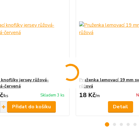
 knoflíky jersey růžová-
Pruženka lemovací 19 mm sv
á-červená
růžová
č
18 Kč
Skladem 3 ks
N
/
ks
/
m
Přidat do košíku
Detail