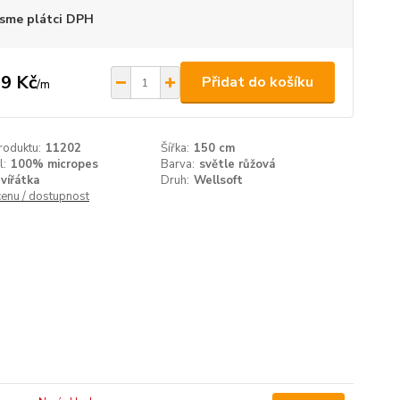
sme plátci DPH
9 Kč
Přidat do košíku
/
m
roduktu:
11202
Šířka:
150 cm
l:
100% micropes
Barva:
světle růžová
vířátka
Druh:
Wellsoft
cenu / dostupnost