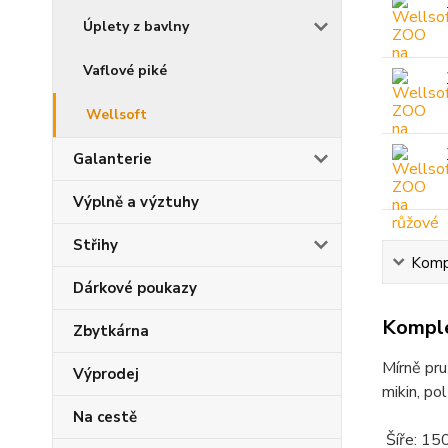
Úplety z bavlny
Vaflové piké
Wellsoft
Galanterie
Výplně a výztuhy
Střihy
Kompl
Dárkové poukazy
Komple
Zbytkárna
Mírně pru
Výprodej
mikin, po
Na cestě
Šíře: 15