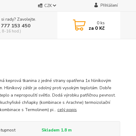
Přihlášení
CZK
 si rady? Zavolejte.
0
ks
 777 153 450
za
0 Kč
, 8-16 hod.)
ná keprová tkanina z jedné strany opatřena 1x hliníkovým
m. Hliníkový zátěr je odolný proti vysokým teplotám. Dobře
 teplo a nepropouští světlo. Dodá výrobku patřičnou pevnost.
í kuchyňské chňapky (kombinace s Arachne) termoizolační
(kombinace s Termolinem) pi...
celý popis
tupnost
Skladem 1.8 m