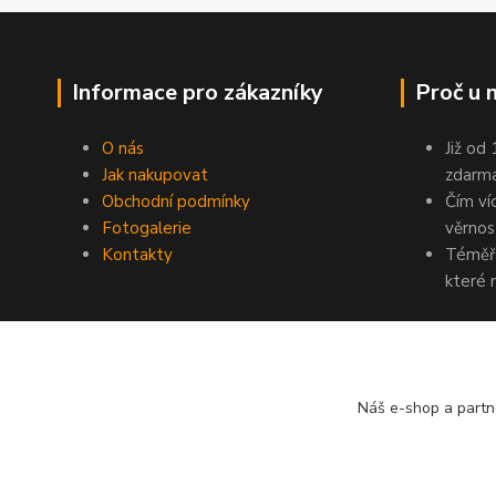
Informace pro zákazníky
Proč u 
O nás
Již od
Jak nakupovat
zdarma
Obchodní podmínky
Čím ví
Fotogalerie
věrnos
Kontakty
Téměř 
které 
Náš e-shop a partn