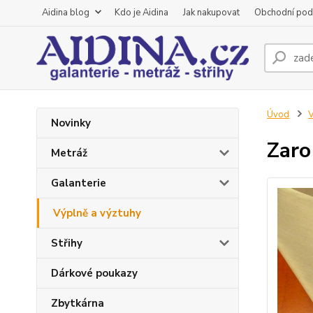
Aidina blog
Kdo je Aidina
Jak nakupovat
Obchodní pod
Úvod
V
Novinky
Zaro
Metráž
Galanterie
Výplně a výztuhy
Střihy
Dárkové poukazy
Zbytkárna