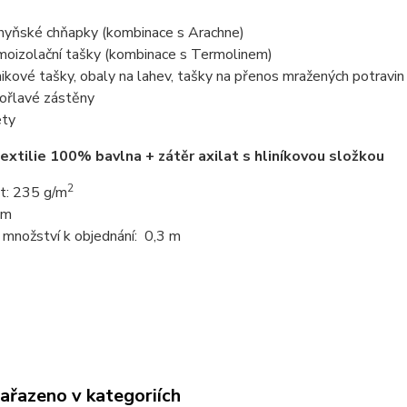
hyňské chňapky (kombinace s Arachne)
moizolační tašky (kombinace s Termolinem)
nikové tašky, obaly na lahev, tašky na přenos mražených potravin
ořlavé zástěny
ety
extilie 100% bavlna + zátěr axilat s hliníkovou složkou
2
: 235 g/m
cm
 množství k objednání: 0,3 m
zařazeno v kategoriích