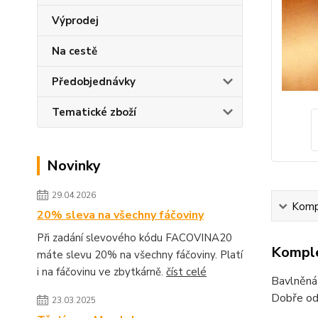
Výprodej
Na cestě
Předobjednávky
Tematické zboží
Novinky
29.04.2026
Kompl
20% sleva na všechny fáčoviny
Při zadání slevového kódu FACOVINA20
Komple
máte slevu 20% na všechny fáčoviny. Platí
i na fáčovinu ve zbytkárně.
číst celé
Bavlněná 
Dobře odr
23.03.2025