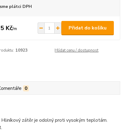
sme plátci DPH
5 Kč
Přidat do košíku
/
m
roduktu:
10923
Hlídat cenu / dostupnost
Komentáře
0
 Hliníkový zátěr je odolný proti vysokým teplotám.
.