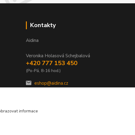
Kontakty
Aidina
Veronika Holasová Schejbalová
+420 777 153 450
(Po-Pá, 8-16 hod.)
eshop@aidina.cz
obrazovat informace