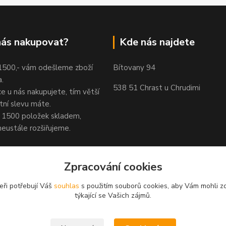
nás nakupovat?
Kde nás najdete
 1500,- vám odešleme zboží
Bítovany 94
.
538 51 Chrast u Chrudimi
ce u nás nakupujete, tím větší
tní slevu máte.
1500 položek skladem,
neustále rozšiřujeme.
Zpracování cookies
eři potřebují Váš
souhlas
s použitím souborů cookies, aby Vám mohli z
týkající se Vašich zájmů.
Upravit sběr cookies.