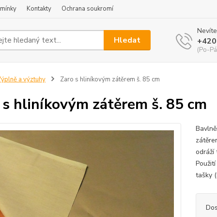
mínky
Kontakty
Ochrana soukromí
Nevíte
Hledat
+420
(Po-Pá
ýplně a výztuhy
Zaro s hliníkovým zátěrem š. 85 cm
 s hliníkovým zátěrem š. 85 cm
Bavlně
zátěre
odráží
Použit
tašky 
Dos