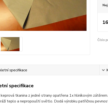
Nej
16
Číslo p
etní specifikace
tní specifikace
keprová tkanina z jedné strany opatřena 1x hliníkovým zátěrem.
áží teplo a nepropouští světlo. Dodá výrobku patřičnou pevnost