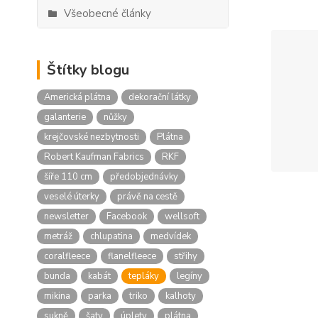
Všeobecné články
Štítky blogu
Americká plátna
dekorační látky
galanterie
nůžky
krejčovské nezbytnosti
Plátna
Robert Kaufman Fabrics
RKF
šíře 110 cm
předobjednávky
veselé úterky
právě na cestě
newsletter
Facebook
wellsoft
metráž
chlupatina
medvídek
coralfleece
flanelfleece
střihy
bunda
kabát
tepláky
legíny
mikina
parka
triko
kalhoty
sukně
šaty
úplety
plátna