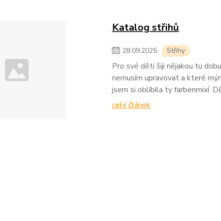
Katalog střihů
28
.
09
.
2025
Střihy
Pro své děti šiji nějakou tu dobu
nemusím upravovat a které mým 
jsem si oblíbila ty farbenmixí. 
celý článek