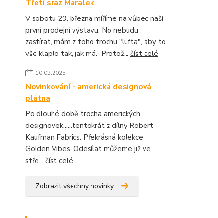
Třetí sraz Maralek
V sobotu 29. března míříme na vůbec naší
první prodejní výstavu. No nebudu
zastírat, mám z toho trochu "lufta", aby to
vše klaplo tak, jak má. Protož...
číst celé
10.03.2025
Novinkování - americká designová
plátna
Po dlouhé době trocha amerických
designovek......tentokrát z dílny Robert
Kaufman Fabrics. Překrásná kolekce
Golden Vibes. Odesílat můžeme již ve
stře...
číst celé
Zobrazit všechny novinky