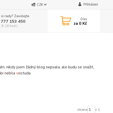
Přihlášení
CZK
 si rady? Zavolejte.
0
ks
 777 153 450
za
0 Kč
, 8-16 hod.)
m, nikdy jsem žádný blog nepsala, ale budu se snažit,
ab
i
neb
i
la
v
ostuda.
strana
z 1