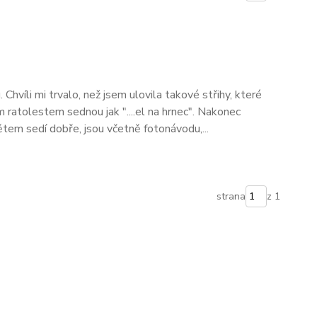
. Chvíli mi trvalo, než jsem ulovila takové střihy, které
ratolestem sednou jak "....el na hrnec". Nakonec
Dětem sedí dobře, jsou včetně fotonávodu,...
strana
z 1