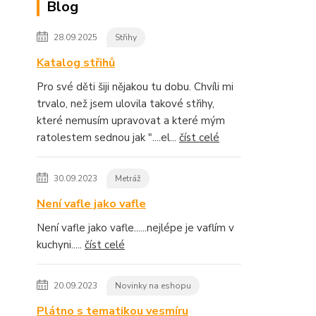
Blog
28.09.2025
Střihy
Katalog střihů
Pro své děti šiji nějakou tu dobu. Chvíli mi
trvalo, než jsem ulovila takové střihy,
které nemusím upravovat a které mým
ratolestem sednou jak "....el...
číst celé
30.09.2023
Metráž
Není vafle jako vafle
Není vafle jako vafle......nejlépe je vaflím v
kuchyni.....
číst celé
20.09.2023
Novinky na eshopu
Plátno s tematikou vesmíru