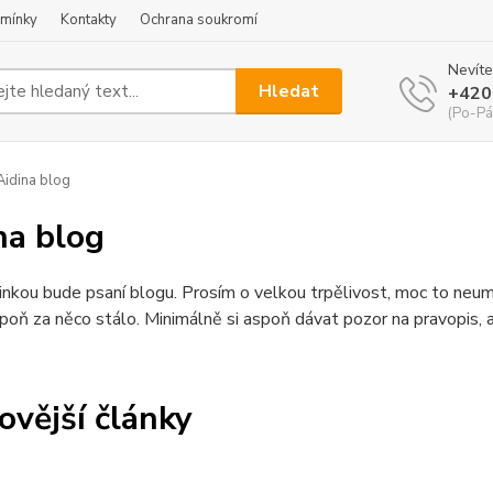
mínky
Kontakty
Ochrana soukromí
Nevíte
Hledat
+420
(Po-Pá
idina blog
na blog
inkou bude psaní blogu. Prosím o velkou trpělivost, moc to neumí
poň za něco stálo. Minimálně si aspoň dávat pozor na pravopis, 
ovější články