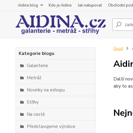
Aidina blog
Kdo je Aidina
Jak nakupovat
Obchodní pod
Úvod
A
Kategorie blogu
Aidi
Galanterie
Metráž
Další nov
aby to as
Novinky na eshopu
Střihy
Nejn
Na cestě
Představujeme výrobce