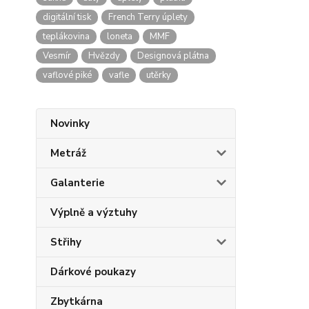
digitální tisk
French Terry úplety
teplákovina
loneta
MMF
Vesmír
Hvězdy
Designová plátna
vaflové piké
vafle
utěrky
Novinky
Metráž
Galanterie
Výplně a výztuhy
Střihy
Dárkové poukazy
Zbytkárna