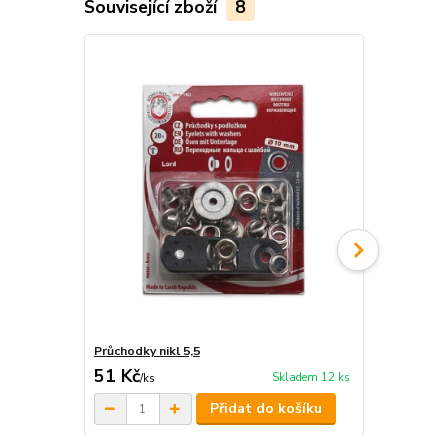
Související zboží
8
Průchodky nikl 5,5
Brzdička kul
51 Kč
8 Kč
Skladem 12 ks
/
ks
/
ks
Přidat do košíku