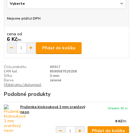
Nejsme plátci DPH
cena od
6 Kč
/
m
Přidat do košíku
Číslo produktu:
00317
EAN kód:
8590587520258
Šířka:
3 mm
Barva:
zelená
Hlídat cenu / dostupnost
Podobné produkty
Pruženka klobouková 3 mm oranžový
Skladem 60 m
neon
6 Kč
/
m
Přidat do košíku