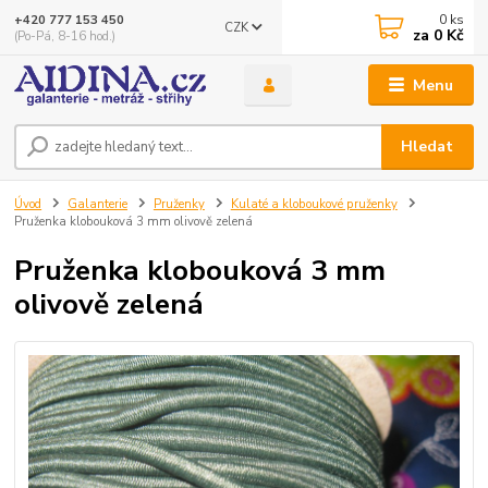
0
ks
+420 777 153 450
CZK
za
0 Kč
(Po-Pá, 8-16 hod.)
Menu
Hledat
Úvod
Galanterie
Pruženky
Kulaté a kloboukové pruženky
Pruženka klobouková 3 mm olivově zelená
Pruženka klobouková 3 mm
olivově zelená