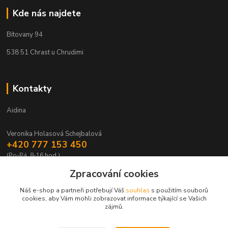
Kde nás najdete
Bítovany 94
538 51 Chrast u Chrudimi
Kontakty
Aidina
Veronika Holasová Schejbalová
+420 777 153 450
(Po-Pá, 8-16 hod.)
Zpracování cookies
eshop@aidina.cz
Náš e-shop a partneři potřebují Váš
souhlas
s použitím souborů
cookies, aby Vám mohli zobrazovat informace týkající se Vašich
zájmů.