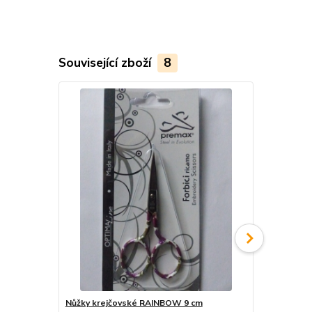
Související zboží
8
Nůžky krejčovské RAINBOW 9 cm
Plátno MMF 