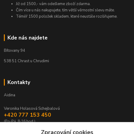
Již od 1500,- vám odešleme zboží zdarma.
Čím více u nás nakupujete, tím větší věrnostní slevu máte.
Téměř 1500 položek skladem, které neustále rozšiřujeme.
Kde nás najdete
Bítovany 94
538 51 Chrast u Chrudimi
Kontakty
Aidina
Veronika Holasová Schejbalová
+420 777 153 450
(Po-Pá, 8-16 hod.)
Zpracování cookies
eshop@aidina.cz