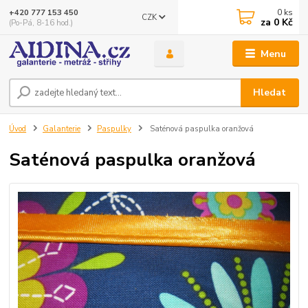
0
ks
+420 777 153 450
CZK
za
0 Kč
(Po-Pá, 8-16 hod.)
Menu
Hledat
Úvod
Galanterie
Paspulky
Saténová paspulka oranžová
Saténová paspulka oranžová