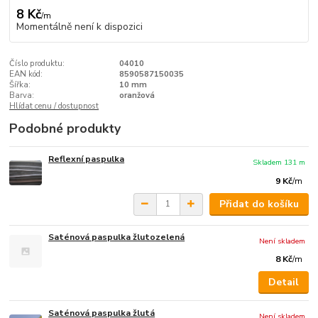
8 Kč
/
m
Momentálně není k dispozici
Číslo produktu:
04010
EAN kód:
8590587150035
Šířka:
10 mm
Barva:
oranžová
Hlídat cenu / dostupnost
Podobné produkty
Reflexní paspulka
Skladem 131 m
9 Kč
/
m
Přidat do košíku
Saténová paspulka žlutozelená
Není skladem
8 Kč
/
m
Detail
Saténová paspulka žlutá
Není skladem