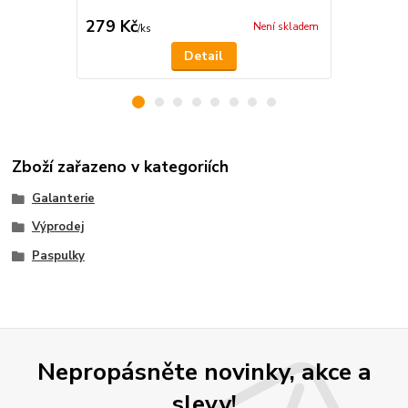
Orange
279 Kč
229 Kč
Není skladem
/
ks
/
m
Detail
Zboží zařazeno v kategoriích
Galanterie
Výprodej
Paspulky
Nepropásněte novinky, akce a
slevy!