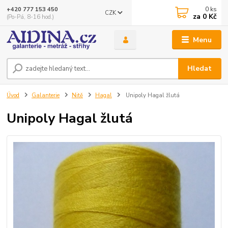
0
ks
+420 777 153 450
CZK
za
0 Kč
(Po-Pá, 8-16 hod.)
Menu
Hledat
Úvod
Galanterie
Nitě
Hagal
Unipoly Hagal žlutá
Unipoly Hagal žlutá