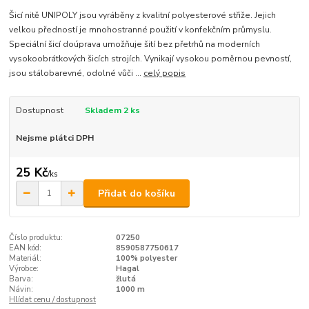
Šicí nitě UNIPOLY jsou vyráběny z kvalitní polyesterové střiže. Jejich
velkou předností je mnohostranné použití v konfekčním průmyslu.
Speciální šicí doúprava umožňuje šití bez přetrhů na moderních
vysokoobrátkových šicích strojích. Vynikají vysokou poměrnou pevností,
jsou stálobarevné, odolné vůči ...
celý popis
Dostupnost
Skladem 2 ks
Nejsme plátci DPH
25 Kč
/
ks
Přidat do košíku
Číslo produktu:
07250
EAN kód:
8590587750617
Materiál:
100% polyester
Výrobce:
Hagal
Barva:
žlutá
Návin:
1000 m
Hlídat cenu / dostupnost