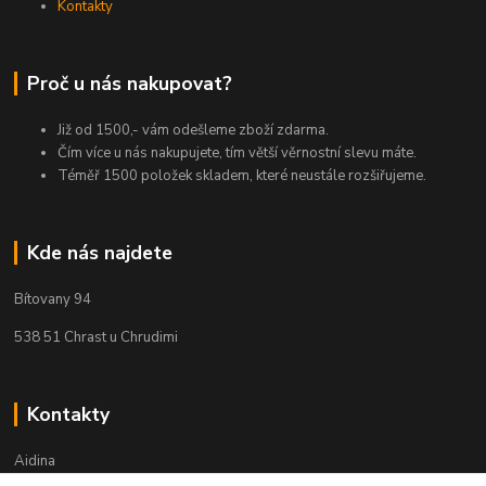
Kontakty
Proč u nás nakupovat?
Již od 1500,- vám odešleme zboží zdarma.
Čím více u nás nakupujete, tím větší věrnostní slevu máte.
Téměř 1500 položek skladem, které neustále rozšiřujeme.
Kde nás najdete
Bítovany 94
538 51 Chrast u Chrudimi
Kontakty
Aidina