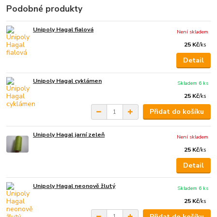
Podobné produkty
Unipoly Hagal fialová
Není skladem
25 Kč
/
ks
Detail
Unipoly Hagal cyklámen
Skladem 6 ks
25 Kč
/
ks
Přidat do košíku
Unipoly Hagal jarní zeleň
Není skladem
25 Kč
/
ks
Detail
Unipoly Hagal neonově žlutý
Skladem 6 ks
25 Kč
/
ks
Přidat do košíku