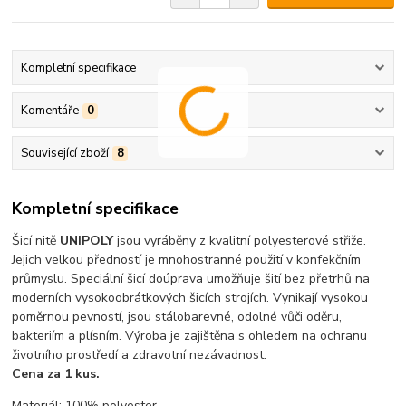
Kompletní specifikace
Komentáře
0
Související zboží
8
Kompletní specifikace
Šicí nitě
UNIPOLY
jsou vyráběny z kvalitní polyesterové střiže.
Jejich velkou předností je mnohostranné použití v konfekčním
průmyslu. Speciální šicí doúprava umožňuje šití bez přetrhů na
moderních vysokoobrátkových šicích strojích. Vynikají vysokou
poměrnou pevností, jsou stálobarevné, odolné vůči oděru,
bakteriím a plísním. Výroba je zajištěna s ohledem na ochranu
životního prostředí a zdravotní nezávadnost.
Cena za 1 kus.
Materiál: 100% polyester