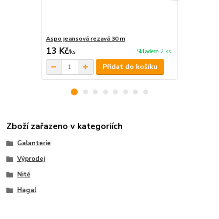
Aspo jeansová rezavá 30 m
Svítící nit 
13 Kč
135 Kč
Skladem 2 ks
/
ks
/
ks
Přidat do košíku
Zboží zařazeno v kategoriích
Galanterie
Výprodej
Nitě
Hagal