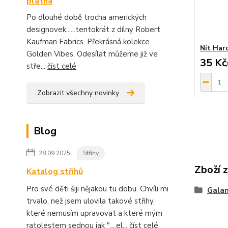
plátna
Po dlouhé době trocha amerických
designovek......tentokrát z dílny Robert
Kaufman Fabrics. Překrásná kolekce
Nit Har
Golden Vibes. Odesílat můžeme již ve
35 Kč
stře...
číst celé
Zobrazit všechny novinky
Blog
28.09.2025
Střihy
Zboží 
Katalog střihů
Pro své děti šiji nějakou tu dobu. Chvíli mi
Galan
trvalo, než jsem ulovila takové střihy,
které nemusím upravovat a které mým
ratolestem sednou jak "....el...
číst celé