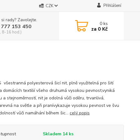
Přihlášení
CZK
 si rady? Zavolejte.
0
ks
 777 153 450
za
0 Kč
, 8-16 hod.)
S všestranná polyesterová šicí nit, plně využitelná pro šití
a domácích textilií všeho druhumá vysokou pevnost,vyniká
u a stejnoměrností, nit je odolná vůči oděru, trvanlivá,
arevná na světle a při pranívykazuje vysokou pevnost ve švu
dolností vůči namáhání během šic...
celý popis
tupnost
Skladem 14 ks