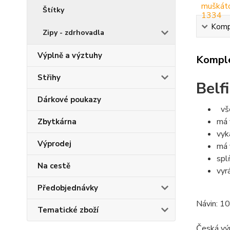
Štítky
Kompl
Zipy - zdrhovadla
Výplně a výztuhy
Komple
Střihy
Belfi
Dárkové poukazy
vš
má 
Zbytkárna
vyk
Výprodej
má 
spl
Na cestě
vyr
Předobjednávky
Návin: 1
Tematické zboží
Česká vý