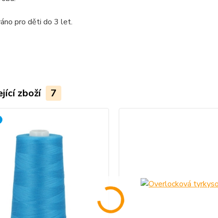
váno pro děti do 3 let.
jící zboží
7