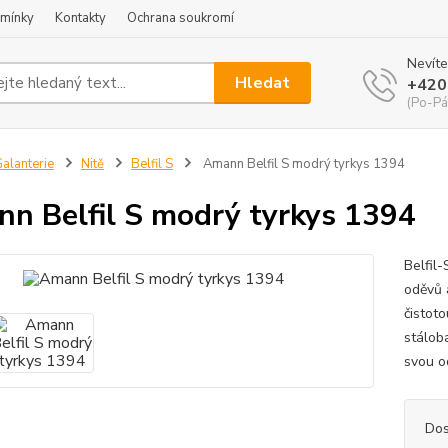
mínky
Kontakty
Ochrana soukromí
Nevíte
Hledat
+420
(Po-Pá
alanterie
Nitě
Belfil S
Amann Belfil S modrý tyrkys 1394
n Belfil S modrý tyrkys 1394
Belfil-
oděvů 
čistoto
stálob
svou o
Dos