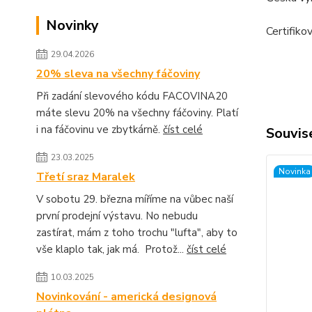
Novinky
Certifiko
29.04.2026
20% sleva na všechny fáčoviny
Při zadání slevového kódu FACOVINA20
máte slevu 20% na všechny fáčoviny. Platí
i na fáčovinu ve zbytkárně.
číst celé
Souvise
23.03.2025
Novinka
Třetí sraz Maralek
V sobotu 29. března míříme na vůbec naší
první prodejní výstavu. No nebudu
zastírat, mám z toho trochu "lufta", aby to
vše klaplo tak, jak má. Protož...
číst celé
10.03.2025
Novinkování - americká designová