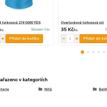
d tyrkysová 274 5000 YDS
Overlocková tyrkysová nit
35 Kč
Skladem 4 ks
S
/
ks
/
ks
Přidat do košíku
Přidat do ko
zařazeno v kategoriích
terie
Nitě
Belfi