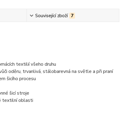
Související zboží
7
omácích textilií všeho druhu
či oděru, trvanlivá, stálobarevná na světle a při praní
em šicího procesu
né šicí stroje
 textilní oblasti