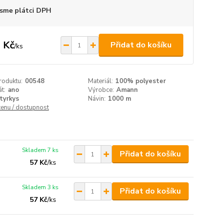
sme plátci DPH
 Kč
Přidat do košíku
/
ks
roduktu:
00548
Materiál:
100% polyester
át:
ano
Výrobce:
Amann
tyrkys
Návin:
1000 m
cenu / dostupnost
Skladem 7 ks
Přidat do košíku
57 Kč
/
ks
Skladem 3 ks
Přidat do košíku
57 Kč
/
ks