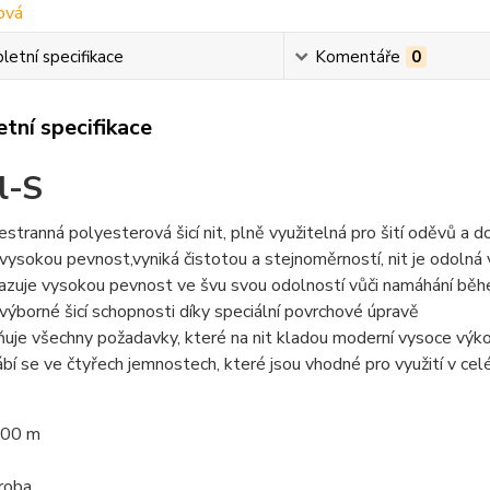
etní specifikace
Komentáře
0
tní specifikace
l-S
estranná polyesterová šicí nit, plně využitelná pro šití oděvů a d
vysokou pevnost,vyniká čistotou a stejnoměrností, nit je odolná vů
azuje vysokou pevnost ve švu svou odolností vůči namáhání běh
výborné šicí schopnosti díky speciální povrchové úpravě
ňuje všechny požadavky, které na nit kladou moderní vysoce výkon
ábí se ve čtyřech jemnostech, které jsou vhodné pro využití v celé
000 m
roba.