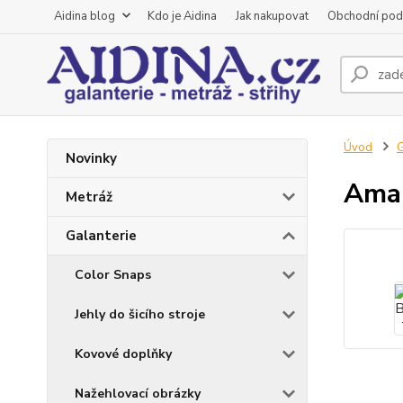
Aidina blog
Kdo je Aidina
Jak nakupovat
Obchodní pod
Úvod
G
Novinky
Aman
Metráž
Galanterie
Color Snaps
Jehly do šicího stroje
Kovové doplňky
Nažehlovací obrázky