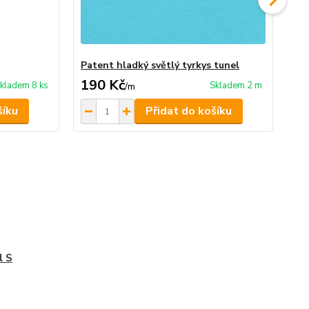
Patent hladký světlý tyrkys tunel
Od
190 Kč
26
kladem 8 ks
Skladem 2 m
/
m
šíku
Přidat do košíku
l S