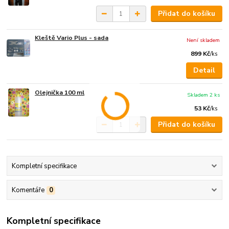
Přidat do košíku
Kleště Vario Plus - sada
Není skladem
899 Kč
/
ks
Detail
Olejnička 100 ml
Skladem 2 ks
53 Kč
/
ks
Přidat do košíku
Kompletní specifikace
Komentáře
0
Kompletní specifikace