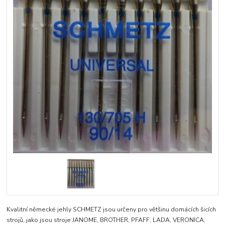
Kvalitní německé jehly SCHMETZ jsou určeny pro většinu domácích šicích
strojů, jako jsou stroje JANOME, BROTHER, PFAFF, LADA, VERONICA,