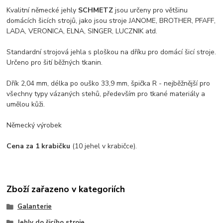
Kvalitní německé jehly
SCHMETZ
jsou určeny pro většinu
domácích šicích strojů, jako jsou stroje JANOME, BROTHER, PFAFF,
LADA, VERONICA, ELNA, SINGER, LUCZNIK atd.
Standardní strojová jehla s ploškou na dříku pro domácí šicí stroje.
Určeno pro šití běžných tkanin.
Dřík 2,04 mm, délka po ouško 33,9 mm, špička R - nejběžnější pro
všechny typy vázaných stehů, především pro tkané materiály a
umělou kůži.
Německý výrobek
Cena za 1 krabičku
(10 jehel v krabičce).
Zboží zařazeno v kategoriích
Galanterie
Jehly do šicího stroje