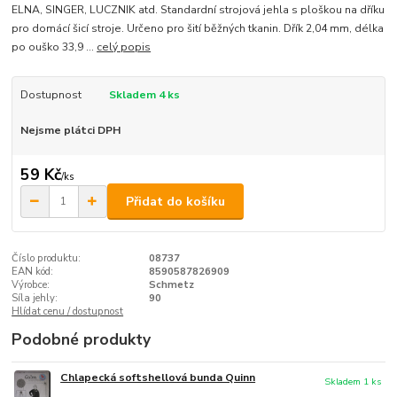
ELNA, SINGER, LUCZNIK atd. Standardní strojová jehla s ploškou na dříku
pro domácí šicí stroje. Určeno pro šití běžných tkanin. Dřík 2,04 mm, délka
po ouško 33,9 ...
celý popis
Dostupnost
Skladem 4 ks
Nejsme plátci DPH
59 Kč
/
ks
Přidat do košíku
Číslo produktu:
08737
EAN kód:
8590587826909
Výrobce:
Schmetz
Síla jehly:
90
Hlídat cenu / dostupnost
Podobné produkty
Chlapecká softshellová bunda Quinn
Skladem 1 ks