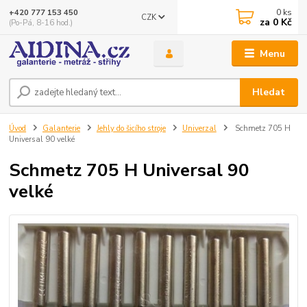
0
ks
+420 777 153 450
CZK
za
0 Kč
(Po-Pá, 8-16 hod.)
Menu
Hledat
Úvod
Galanterie
Jehly do šicího stroje
Univerzal
Schmetz 705 H
Universal 90 velké
Schmetz 705 H Universal 90
velké