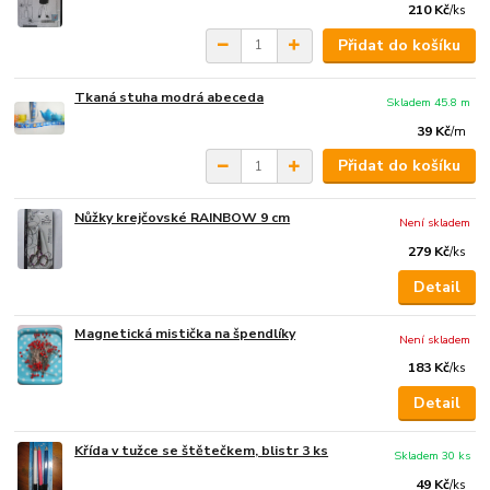
210 Kč
/
ks
Přidat do košíku
Tkaná stuha modrá abeceda
Skladem 45.8 m
39 Kč
/
m
Přidat do košíku
Nůžky krejčovské RAINBOW 9 cm
Není skladem
279 Kč
/
ks
Detail
Magnetická mistička na špendlíky
Není skladem
183 Kč
/
ks
Detail
Křída v tužce se štětečkem, blistr 3 ks
Skladem 30 ks
49 Kč
/
ks