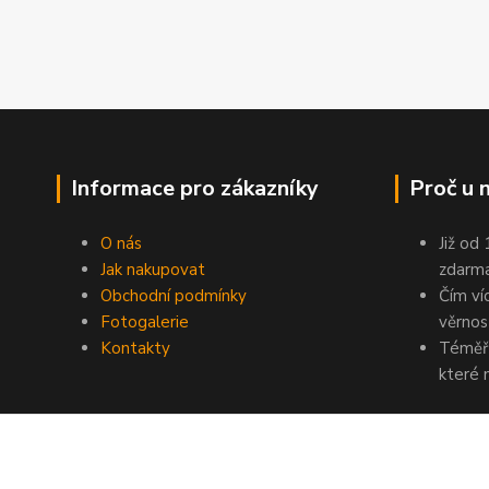
Informace pro zákazníky
Proč u 
O nás
Již od
Jak nakupovat
zdarma
Obchodní podmínky
Čím ví
Fotogalerie
věrnos
Kontakty
Téměř 
které 