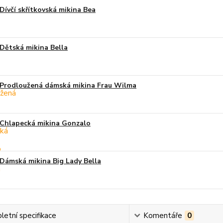
Dívčí skřítkovská mikina Bea
Dětská mikina Bella
Prodloužená dámská mikina Frau Wilma
Chlapecká mikina Gonzalo
Dámská mikina Big Lady Bella
etní specifikace
Komentáře
0