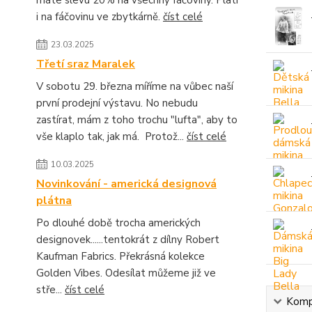
máte slevu 20% na všechny fáčoviny. Platí
i na fáčovinu ve zbytkárně.
číst celé
23.03.2025
Třetí sraz Maralek
V sobotu 29. března míříme na vůbec naší
první prodejní výstavu. No nebudu
zastírat, mám z toho trochu "lufta", aby to
vše klaplo tak, jak má. Protož...
číst celé
10.03.2025
Novinkování - americká designová
plátna
Po dlouhé době trocha amerických
designovek......tentokrát z dílny Robert
Kaufman Fabrics. Překrásná kolekce
Golden Vibes. Odesílat můžeme již ve
stře...
číst celé
Kompl