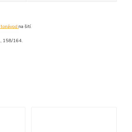
otonávod
na šití.
2, 158/164.