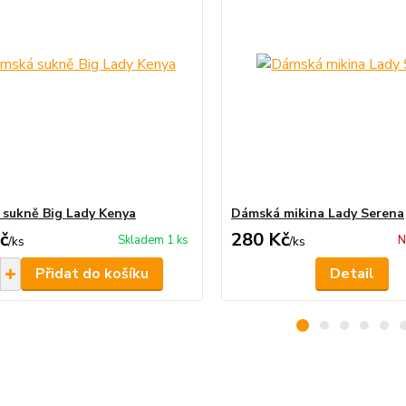
sukně Big Lady Kenya
Dámská mikina Lady Serena
č
280 Kč
Skladem 1 ks
N
/
ks
/
ks
Přidat do košíku
Detail