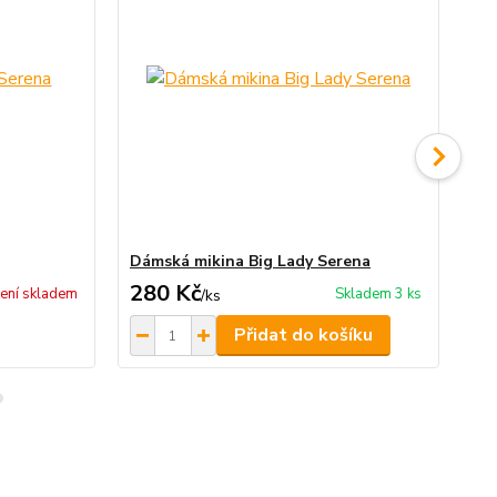
Dámská mikina Big Lady Serena
Dá
280 Kč
2
ení skladem
Skladem 3 ks
/
ks
Přidat do košíku