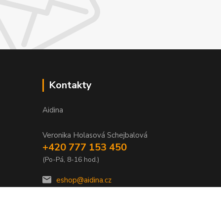
Kontakty
Aidina
Veronika Holasová Schejbalová
+420 777 153 450
(Po-Pá, 8-16 hod.)
eshop@aidina.cz