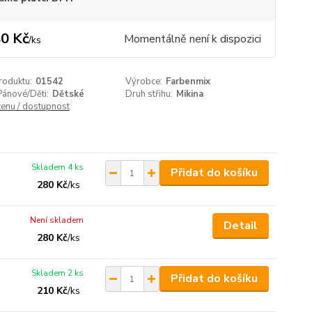
0 Kč
Momentálně není k dispozici
/
ks
roduktu:
01542
Výrobce:
Farbenmix
ánové/Děti:
Dětské
Druh střihu:
Mikina
cenu / dostupnost
Skladem 4 ks
Přidat do košíku
280 Kč
/
ks
Není skladem
Detail
280 Kč
/
ks
Skladem 2 ks
Přidat do košíku
210 Kč
/
ks