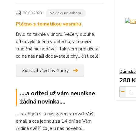
20.09.2023
Novinky na eshopu
Plátno s tematikou vesmíru
Bylo to takhle v únoru. Večery dlouhé,
dítka vyklidněná v pelechu, v televizi
tradičně nic nedávají, tak jsem prohlížela
co na nás naši dodavatele chy...
číst celé
Zobrazit všechny články
Dámská 
280 K
....a odteď už vám neunikne
žádná novinka....
.... stačí jen si u nás zaregistrovat Váš
email a cca jednou za 14 dní se Vám
Aidina svěří, co je u nás nového....