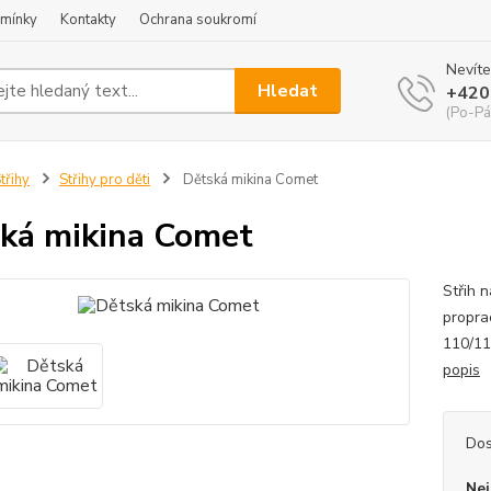
mínky
Kontakty
Ochrana soukromí
Nevíte
Hledat
+420
(Po-Pá
třihy
Střihy pro děti
Dětská mikina Comet
ká mikina Comet
Střih 
proprac
110/11
popis
Dos
Nej