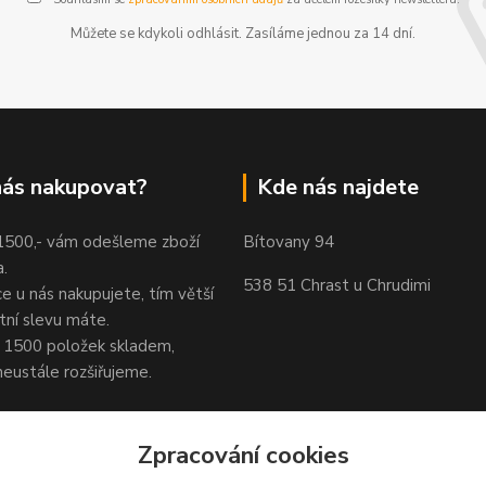
Můžete se kdykoli odhlásit. Zasíláme jednou za 14 dní.
nás nakupovat?
Kde nás najdete
 1500,- vám odešleme zboží
Bítovany 94
.
538 51 Chrast u Chrudimi
ce u nás nakupujete, tím větší
tní slevu máte.
1500 položek skladem,
neustále rozšiřujeme.
Zpracování cookies