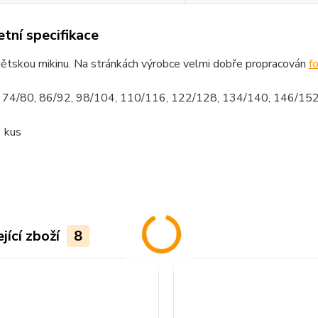
tní specifikace
dětskou mikinu. Na stránkách výrobce velmi dobře propracován
f
i: 74/80, 86/92, 98/104, 110/116, 122/128, 134/140, 146/15
1 kus
jící zboží
8