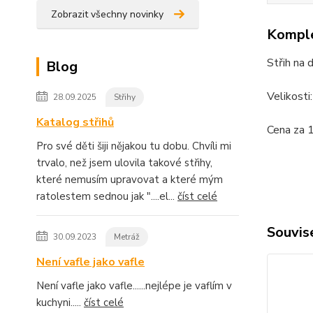
Zobrazit všechny novinky
Komple
Střih na 
Blog
Velikost
28.09.2025
Střihy
Katalog střihů
Cena za 
Pro své děti šiji nějakou tu dobu. Chvíli mi
trvalo, než jsem ulovila takové střihy,
které nemusím upravovat a které mým
ratolestem sednou jak "....el...
číst celé
Souvise
30.09.2023
Metráž
Není vafle jako vafle
Není vafle jako vafle......nejlépe je vaflím v
kuchyni.....
číst celé