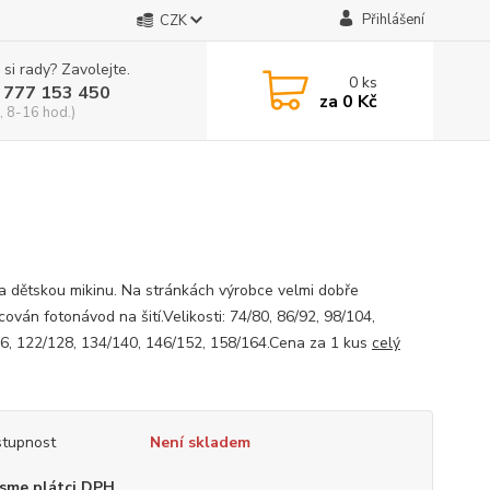
Přihlášení
CZK
 si rady? Zavolejte.
0
ks
 777 153 450
za
0 Kč
, 8-16 hod.)
na dětskou mikinu. Na stránkách výrobce velmi dobře
ován fotonávod na šití.Velikosti: 74/80, 86/92, 98/104,
6, 122/128, 134/140, 146/152, 158/164.Cena za 1 kus
celý
tupnost
Není skladem
sme plátci DPH