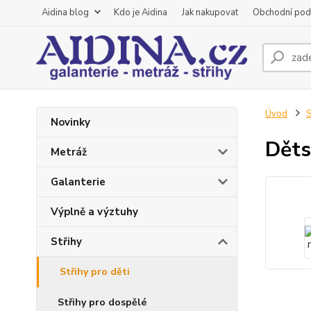
Aidina blog
Kdo je Aidina
Jak nakupovat
Obchodní pod
Úvod
S
Novinky
Děts
Metráž
Galanterie
Výplně a výztuhy
Střihy
Střihy pro děti
Střihy pro dospělé