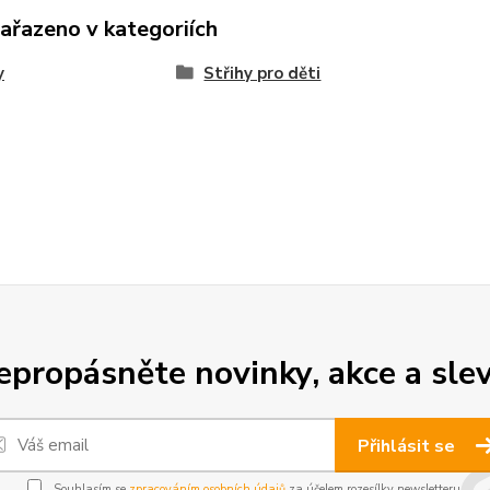
zařazeno v kategoriích
y
Střihy pro děti
epropásněte novinky, akce a slev
Přihlásit se
Souhlasím se
zpracováním osobních údajů
za účelem rozesílky newsletteru.